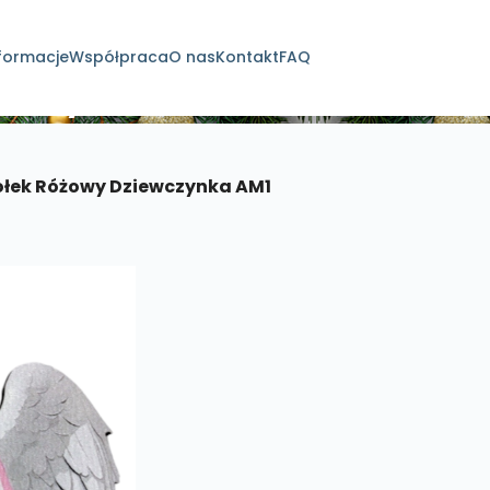
formacje
Współpraca
O nas
Kontakt
FAQ
dukty
łek Różowy Dziewczynka AM1