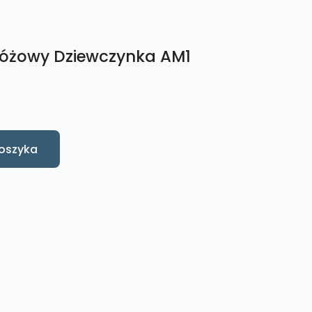
Różowy Dziewczynka AM1
oszyka