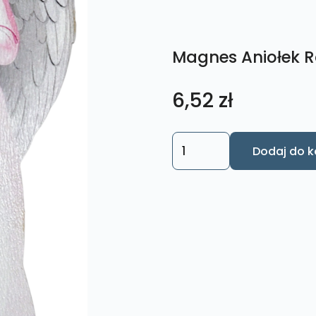
Magnes Aniołek 
6,52
zł
ilość
Dodaj do k
Magnes
Aniołek
Różowy
Dziewczynka
AM1