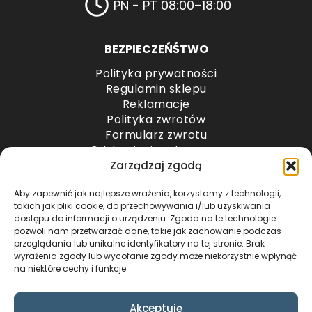
PN - PT 08:00–18:00
BEZPIECZEŃŚTWO
Polityka prywatności
Regulamin sklepu
Reklamacje
Polityka zwrotów
Formularz zwrotu
Odstąpienie od umowy
Odstąpienie od umowy – przesyłki paletowe
Zarządzaj zgodą
Aby zapewnić jak najlepsze wrażenia, korzystamy z technologii,
METODY PŁATNOŚCI
takich jak pliki cookie, do przechowywania i/lub uzyskiwania
dostępu do informacji o urządzeniu. Zgoda na te technologie
pozwoli nam przetwarzać dane, takie jak zachowanie podczas
przeglądania lub unikalne identyfikatory na tej stronie. Brak
wyrażenia zgody lub wycofanie zgody może niekorzystnie wpłynąć
na niektóre cechy i funkcje.
Akceptuję