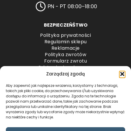
PN - PT 08:00–18:00
BEZPIECZEŃŚTWO
Polityka prywatności
Regulamin sklepu
Reklamacje
Polityka zwrotów
Formularz zwrotu
Odstąpienie od umowy
Odstąpienie od umowy – przesyłki paletowe
Zarządzaj zgodą
Aby zapewnić jak najlepsze wrażenia, korzystamy z technologii,
METODY PŁATNOŚCI
takich jak pliki cookie, do przechowywania i/lub uzyskiwania
dostępu do informacji o urządzeniu. Zgoda na te technologie
pozwoli nam przetwarzać dane, takie jak zachowanie podczas
przeglądania lub unikalne identyfikatory na tej stronie. Brak
wyrażenia zgody lub wycofanie zgody może niekorzystnie wpłynąć
na niektóre cechy i funkcje.