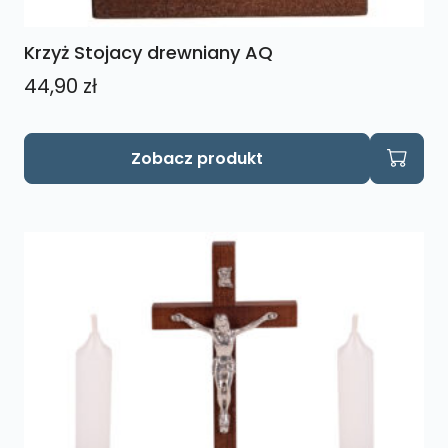
Krzyż Stojacy drewniany AQ
44,90
zł
Ten
Zobacz produkt
produkt
ma
wiele
wariantów.
Opcje
można
wybrać
na
stronie
produktu