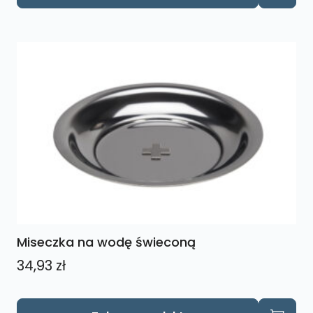
ma
wiele
wariantów.
Opcje
można
wybrać
na
stronie
produktu
Miseczka na wodę świeconą
34,93
zł