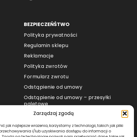
oduktu
BEZPIECZEŃŚTWO
Polityka prywatności
Regulamin sklepu
Reklamacje
Polityka zwrotów
Formularz zwrotu
Odstąpienie od umowy
Odstąpienie od umowy – przesyłki
paletowe
Zarządzaj zgodą
METODY PŁATNOŚCI
ć jak najlepsze wrażenia, korzystamy z technologii, takich jak pliki
 przechowywania i/lub uzyskiwania dostępu do informacji o
. Zgoda na te technologie pozwoli nam przetwarzać dane, takie jak