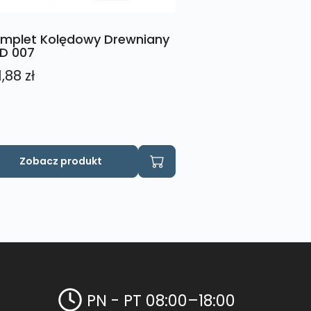
mplet Kolędowy Drewniany
D 007
1,88
zł
n
Zobacz produkt
odukt
a
le
riantów.
cje
żna
brać
PN - PT 08:00–18:00
onie