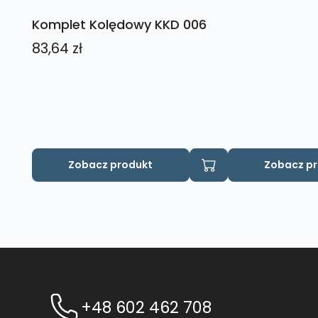
Komplet Kolędowy KKD 006
83,64
zł
Ten
Zobacz produkt
Zobacz p
produkt
ma
wiele
wariantów.
Opcje
można
wybrać
na
+48 602 462 708
stronie