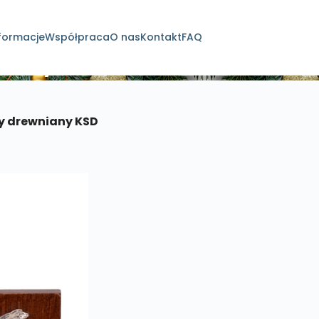
formacje
Współpraca
O nas
Kontakt
FAQ
dukty
cy drewniany KSD