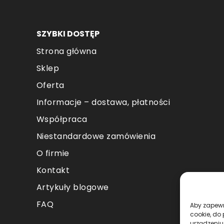
produktu
pr
SZYBKI DOSTĘP
Strona główna
Sklep
Oferta
Informacje – dostawa, płatności
Współpraca
Niestandardowe zamówienia
O firmie
Kontakt
Artykuły blogowe
FAQ
Aby zapewni
cookie, do
urządzeniu