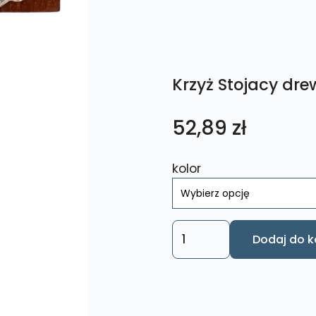
Krzyż Stojacy dr
52,89
zł
kolor
ilość
Dodaj do k
Krzyż
Stojacy
drewniany
KSD