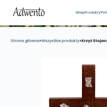
Sklep
Produkty
In
Znajdź inspirujące pro
Strona główna
>
Wszystkie produkty
>
Krzyż Stoja