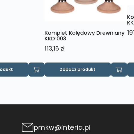
Ko
KK
19
Komplet Kolędowy Drewniany
KKD 003
113,16
zł
Ten
Te
rodukt
Zobacz produkt
produkt
pr
ma
m
wiele
wie
wariantów.
wa
Opcje
Op
można
mo
wybrać
wy
na
na
pmkw@interia.pl
stronie
str