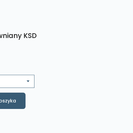
ewniany KSD
oszyka