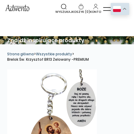
WYSZUKAJ
KOSZYK (
0
)
KONTO
Znajdź inspirujące produkty
Strona główna
>
Wszystkie produkty
>
Brelok Św. Krzysztof BR13 Żelowany -PREMIUM