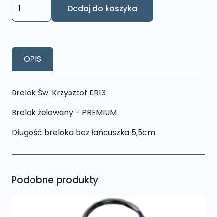
ilość
Dodaj do koszyka
Brelok
Św.
Krzysztof
BR13
OPIS
Żelowany
-
PREMIUM
Brelok Św. Krzysztof BR13
Brelok żelowany – PREMIUM
Długość breloka bez łańcuszka 5,5cm
Podobne produkty