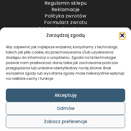
Regulamin sklepu
Reklamacje
Polityka zwrotów
Formularz zwrotu
Odstąpienie od umowy
Odstąpienie od umowy – przesyłki paletowe
Zarządzaj zgodą
Aby zapewnić jak najlepsze wrażenia, korzystamy z technologii,
METODY PŁATNOŚCI
takich jak pliki cookie, do przechowywania i/lub uzyskiwania
dostępu do informacji o urządzeniu. Zgoda na te technologie
pozwoli nam przetwarzać dane, takie jak zachowanie podczas
przeglądania lub unikalne identyfikatory na tej stronie. Brak
wyrażenia zgody lub wycofanie zgody może niekorzystnie wpłynąć
na niektóre cechy i funkcje.
Akceptuję
COPYRIGHT © 2024 by ADWENTO ŁUKASZ
Odmów
WIECZOREK / ALL RIGHTS RESERVED
DESIGN & CODE BY
FOXSTUDIO
Zobacz preferencje