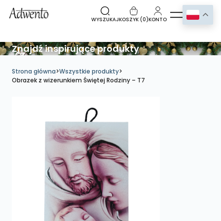
WYSZUKAJ
KOSZYK (
0
)
KONTO
Znajdź inspirujące produkty
Strona główna
>
Wszystkie produkty
>
Obrazek z wizerunkiem Świętej Rodziny – T7