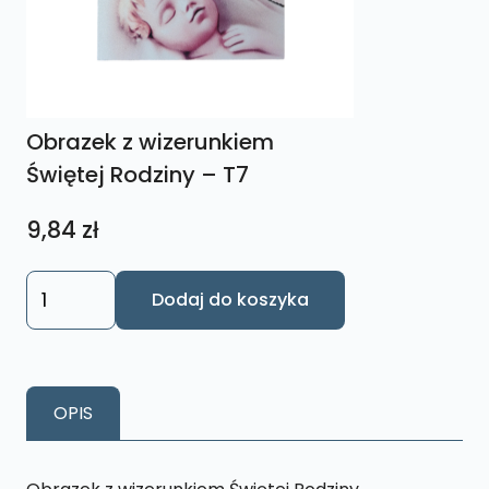
Obrazek z wizerunkiem
Świętej Rodziny – T7
9,84
zł
ilość
Dodaj do koszyka
Obrazek
z
wizerunkiem
Świętej
OPIS
Rodziny
-
T7