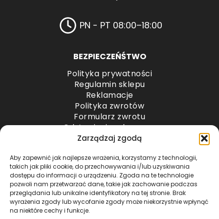
PN - PT 08:00–18:00
BEZPIECZEŃŚTWO
Polityka prywatności
Regulamin sklepu
Reklamacje
Polityka zwrotów
Formularz zwrotu
Odstąpienie od umowy
Odstąpienie od umowy – przesyłki paletowe
Zarządzaj zgodą
Aby zapewnić jak najlepsze wrażenia, korzystamy z technologii,
METODY PŁATNOŚCI
takich jak pliki cookie, do przechowywania i/lub uzyskiwania
dostępu do informacji o urządzeniu. Zgoda na te technologie
pozwoli nam przetwarzać dane, takie jak zachowanie podczas
przeglądania lub unikalne identyfikatory na tej stronie. Brak
wyrażenia zgody lub wycofanie zgody może niekorzystnie wpłynąć
na niektóre cechy i funkcje.