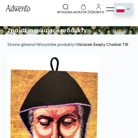
WYSZUKAJ
KOSZYK (
0
)
KONTO
Znajdź inspirujące produkty
Strona główna
>
Wszystkie produkty
>
Obrazek Święty Charbel T15