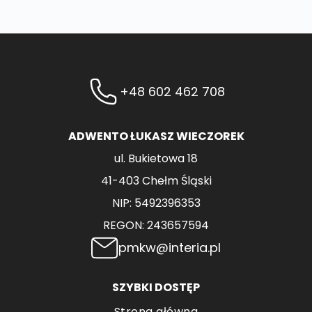
+48 602 462 708
ADWENTO ŁUKASZ WIECZOREK
ul. Bukietowa 18
41-403 Chełm Śląski
NIP: 5492396353
REGON: 243657594
pmkw@interia.pl
SZYBKI DOSTĘP
Strona główna