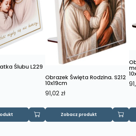
Ob
atka Ślubu L229
mo
10
Obrazek Święta Rodzina. S212
10x19cm
91
91,02
zł
rodukt
Zobacz produkt