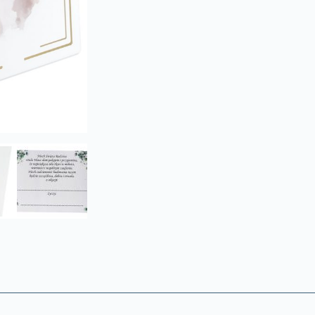
L214
18x33cm