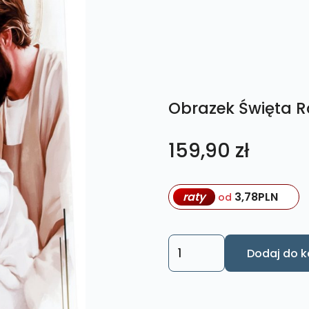
Obrazek Święta R
159,90
zł
raty
3,78
PLN
od
ilość
Dodaj do k
Obrazek
Święta
Rodzina.