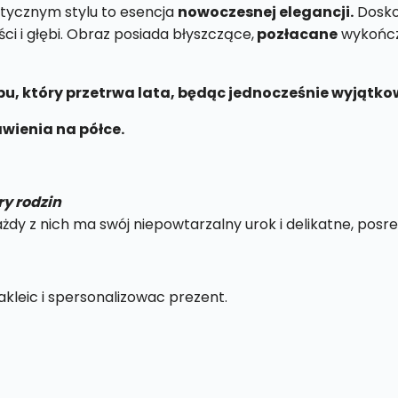
tycznym stylu to esencja
nowoczesnej elegancji.
Dosko
ci i głębi. Obraz posiada błyszczące,
pozłacane
wykończe
lubu, który przetrwa lata, będąc jednocześnie wyjąt
wienia na półce.
ry rodzin
y z nich ma swój niepowtarzalny urok i delikatne, posre
kleic i spersonalizowac prezent.