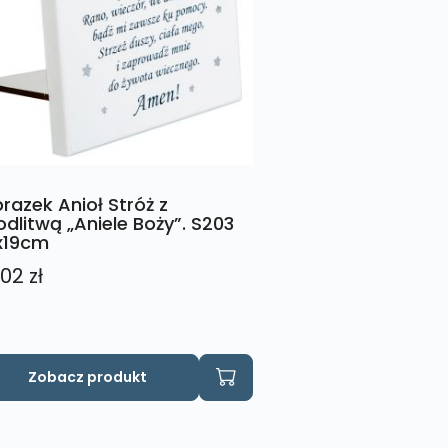
razek Anioł Stróż z
dlitwą „Aniele Boży”. S203
x19cm
,02
zł
Zobacz produkt