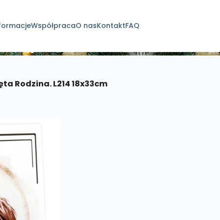
formacje
Współpraca
O nas
Kontakt
FAQ
dukty
ęta Rodzina. L214 18x33cm