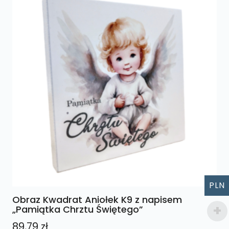
PLN
Obraz Kwadrat Aniołek K9 z napisem
„Pamiątka Chrztu Świętego”
89,79
zł