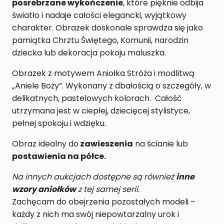
posrebrzane wykończenie
, które pięknie odbija
światło i nadaje całości elegancki, wyjątkowy
charakter. Obrazek doskonale sprawdza się jako
pamiątka Chrztu Świętego, Komunii, narodzin
dziecka lub dekoracja pokoju maluszka.
Obrazek z motywem Aniołka Stróża i modlitwą
„Aniele Boży”. Wykonany z dbałością o szczegóły, w
delikatnych, pastelowych kolorach. Całość
utrzymana jest w ciepłej, dziecięcej stylistyce,
pełnej spokoju i wdzięku.
Obraz idealny do
zawieszenia
na ścianie lub
postawienia na półce.
Na innych aukcjach dostępne są również
inne
wzory aniołków
z tej samej serii.
Zachęcam do obejrzenia pozostałych modeli –
każdy z nich ma swój niepowtarzalny urok i