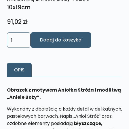
10x19cm
91,02
zł
ilość
Dodaj do koszyka
Obrazek
Anioł
Stróż
z
OPIS
modlitwą
„Aniele
Boży”.
Obrazek z motywem Aniołka Stróża i modlitwą
S209
„Aniele Boży”.
10x19cm
Wykonany z dbałością o każdy detal w delikatnych,
pastelowych barwach. Napis „Anioł Stróż” oraz
ozdobne elementy posiadają
błyszczące,