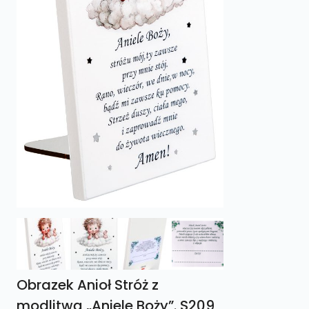
Obrazek Anioł Stróż z
modlitwą „Aniele Boży”. S209