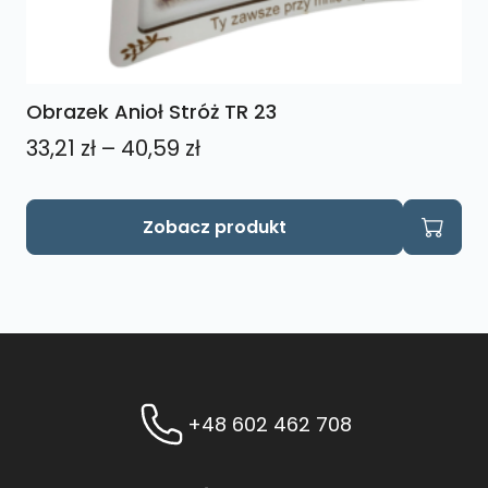
Obrazek Anioł Stróż TR 23
Zakres
33,21
zł
–
40,59
zł
cen:
od
Ten
Zobacz produkt
produkt
33,21 zł
ma
do
wiele
40,59 zł
wariantów.
Opcje
można
wybrać
+48 602 462 708
na
stronie
produktu