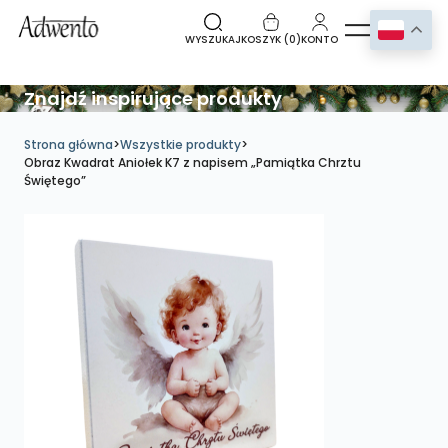
WYSZUKAJ
KOSZYK (
0
)
KONTO
Znajdź inspirujące produkty
Strona główna
>
Wszystkie produkty
>
Obraz Kwadrat Aniołek K7 z napisem „Pamiątka Chrztu
Świętego”