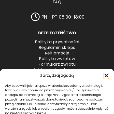
FAQ
PN - PT 08:00–18:00
BEZPIECZEŃŚTWO
Polityka prywatności
Regulamin sklepu
Reklamacje
Polityka zwrotów
Formularz zwrotu
Odstąpienie od umowy
Odstąpienie od umowy – przesyłki paletowe
Zarządzaj zgodą
Aby zapewnić jak najlepsze wrażenia, korzystamy z technologii,
METODY PŁATNOŚCI
takich jak pliki cookie, do przechowywania i/lub uzyskiwania
dostępu do informacji o urządzeniu. Zgoda na te technologie
pozwoli nam przetwarzać dane, takie jak zachowanie podczas
przeglądania lub unikalne identyfikatory na tej stronie. Brak
wyrażenia zgody lub wycofanie zgody może niekorzystnie wpłynąć
na niektóre cechy i funkcje.