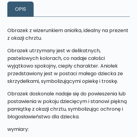
K7
OPIS
z
napisem
"Pamiątka
Obrazek z wizerunkiem aniołka, idealny na prezent
Chrztu
z okazji chrztu.
Świętego"
Obrazek utrzymany jest w delikatnych,
pastelowych kolorach, co nadaje całości
wyjątkowo spokojny, ciepły charakter. Aniołek
przedstawiony jest w postaci małego dziecka ze
skrzydełkami, symbolizującymi opiekę i troskę.
Obrazek doskonale nadaje się do powieszenia lub
postawienia w pokoju dziecięcym i stanowi piękną
pamiątkę z okazji chrztu, symbolizując ochronę i
błogosławieństwo dla dziecka.
wymiary: