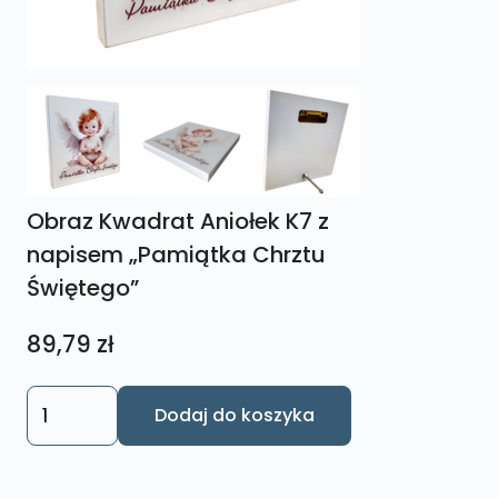
Obraz Kwadrat Aniołek K7 z
napisem „Pamiątka Chrztu
Świętego”
89,79
zł
ilość
Dodaj do koszyka
Obraz
Kwadrat
Aniołek