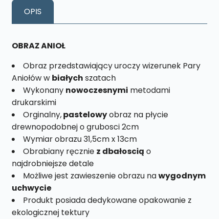
Biała
OPIS
Rozmiar
L
nr.
OBRAZ ANIOŁ
26
Obraz przedstawiający uroczy wizerunek Pary
Aniołów w
białych
szatach
Wykonany
nowoczesnymi
metodami
drukarskimi
Orginalny,
pastelowy
obraz na płycie
drewnopodobnej o grubosci 2cm
Wymiar obrazu 31,5cm x 13cm
Obrabiany ręcznie
z dbałoscią
o
najdrobniejsze detale
Możliwe jest zawieszenie obrazu na
wygodnym
uchwycie
Produkt posiada dedykowane opakowanie z
ekologicznej tektury