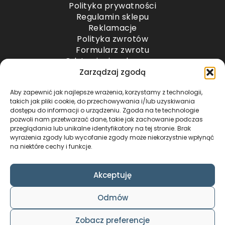
Polityka prywatności
Regulamin sklepu
Reklamacje
Polityka zwrotów
Formularz zwrotu
Odstąpienie od umowy
Odstąpienie od umowy – przesyłki paletowe
Zarządzaj zgodą
Aby zapewnić jak najlepsze wrażenia, korzystamy z technologii,
METODY PŁATNOŚCI
takich jak pliki cookie, do przechowywania i/lub uzyskiwania
dostępu do informacji o urządzeniu. Zgoda na te technologie
pozwoli nam przetwarzać dane, takie jak zachowanie podczas
przeglądania lub unikalne identyfikatory na tej stronie. Brak
wyrażenia zgody lub wycofanie zgody może niekorzystnie wpłynąć
na niektóre cechy i funkcje.
Akceptuję
COPYRIGHT © 2024 by ADWENTO ŁUKASZ
Odmów
WIECZOREK / ALL RIGHTS RESERVED
DESIGN & CODE BY
FOXSTUDIO
Zobacz preferencje