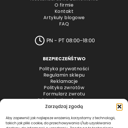
O firmie
Kontakt
Artykuły blogowe
FAQ
PN - PT 08:00–18:00
BEZPIECZEŃŚTWO
Polityka prywatności
Regulamin sklepu
Reklamacje
Polityka zwrotów
Formularz zwrotu
Odstąpienie od umowy
Odstąpienie od umowy – przesyłki paletowe
Zarządzaj zgodą
Aby zapewnić jak najlepsze wrażenia, korzystamy z technologii,
METODY PŁATNOŚCI
takich jak pliki cookie, do przechowywania i/lub uzyskiwania