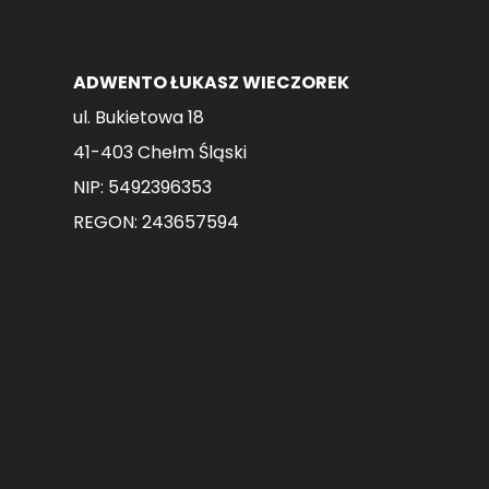
produktu
produktu
ADWENTO ŁUKASZ WIECZOREK
ul. Bukietowa 18
41-403 Chełm Śląski
NIP: 5492396353
REGON: 243657594