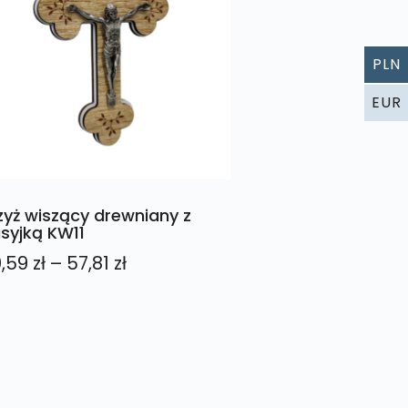
PLN
EUR
zyż wiszący drewniany z
syjką KW11
Zakres
0,59
zł
–
57,81
zł
cen:
od
40,59 zł
do
57,81 zł