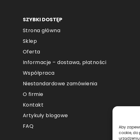
produktu
pr
SZYBKI DOSTĘP
Strona główna
Sklep
Oferta
Informacje – dostawa, płatności
Współpraca
Niestandardowe zamówienia
O firmie
Kontakt
Artykuły blogowe
FAQ
Aby zapewni
cookie, do
urządzeniu