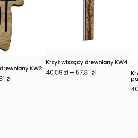
Krzyż wiszący drewniany KW4
 drewniany KW2
Zakres
40,59
zł
–
57,81
zł
Kr
Zakres
81
zł
pa
cen:
cen:
4
od
od
40,59 zł
40,59 zł
do
do
57,81 zł
57,81 zł