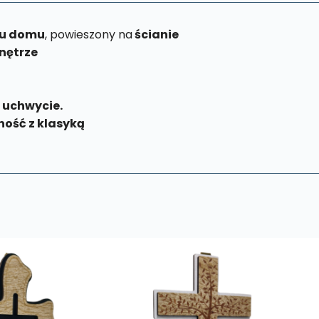
ju domu
, powieszony na
ścianie
nętrze
uchwycie.
ość z klasyką