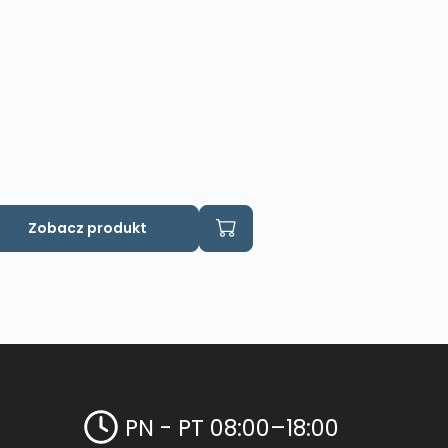
n
Zobacz produkt
odukt
a
le
riantów.
cje
żna
brać
PN - PT 08:00–18:00
onie