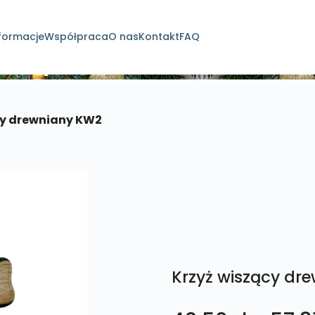
formacje
Współpraca
O nas
Kontakt
FAQ
dukty
cy drewniany KW2
Krzyż wiszący dr