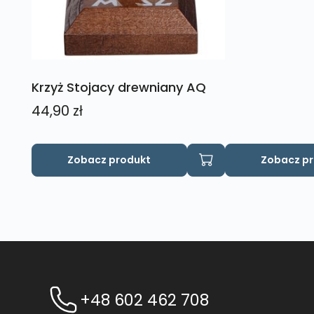
Krzyż Stojacy drewniany AQ
44,90
zł
Ten
Ten
Zobacz produkt
Zobacz p
produkt
produkt
ma
ma
wiele
wiele
wariantów.
wariantów.
Opcje
Opcje
można
można
wybrać
wybrać
na
na
+48 602 462 708
stronie
stronie