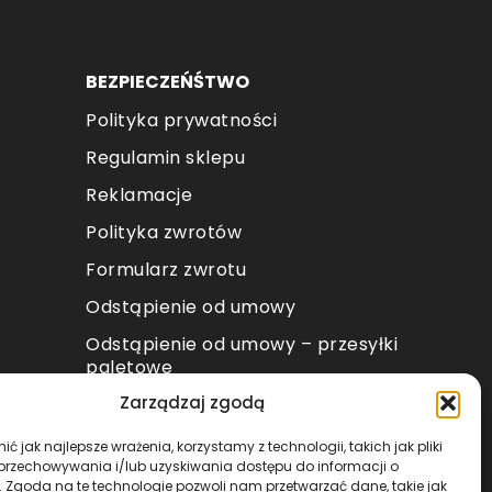
oduktu
BEZPIECZEŃŚTWO
Polityka prywatności
Regulamin sklepu
Reklamacje
Polityka zwrotów
Formularz zwrotu
Odstąpienie od umowy
Odstąpienie od umowy – przesyłki
paletowe
Zarządzaj zgodą
METODY PŁATNOŚCI
ć jak najlepsze wrażenia, korzystamy z technologii, takich jak pliki
 przechowywania i/lub uzyskiwania dostępu do informacji o
. Zgoda na te technologie pozwoli nam przetwarzać dane, takie jak