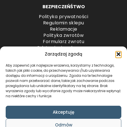
BEZPIECZEŃŚTWO
Polityka prywatności
Regulamin sklepu
Reklamacje
Polityka zwrotów
Formularz zwrotu
Odstąpienie od umowy
Odstąpienie od umowy – przesyłki paletowe
Zarządzaj zgodą
Aby zapewnić jak najlepsze wrażenia, korzystamy z technologii,
METODY PŁATNOŚCI
takich jak pliki cookie, do przechowywania i/lub uzyskiwania
dostępu do informacji o urządzeniu. Zgoda na te technologie
pozwoli nam przetwarzać dane, takie jak zachowanie podczas
przeglądania lub unikalne identyfikatory na tej stronie. Brak
wyrażenia zgody lub wycofanie zgody może niekorzystnie wpłynąć
na niektóre cechy i funkcje.
Akceptuję
COPYRIGHT © 2024 by ADWENTO ŁUKASZ
Odmów
WIECZOREK / ALL RIGHTS RESERVED