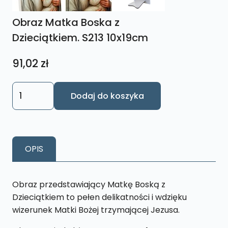
Obraz Matka Boska z
Dzieciątkiem. S213 10x19cm
91,02
zł
ilość
Dodaj do koszyka
Obraz
Matka
Boska
z
OPIS
Dzieciątkiem.
S213
10x19cm
Obraz przedstawiający Matkę Boską z
Dzieciątkiem to pełen delikatności i wdzięku
wizerunek Matki Bożej trzymającej Jezusa.