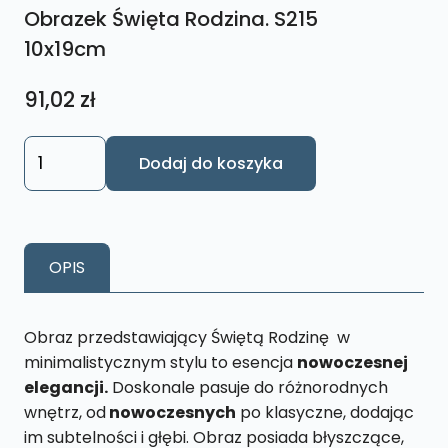
Obrazek Święta Rodzina. S215
10x19cm
91,02
zł
ilość
Dodaj do koszyka
Obrazek
Święta
Rodzina.
S215
OPIS
10x19cm
Obraz przedstawiający Świętą Rodzinę w
minimalistycznym stylu to esencja
nowoczesnej
elegancji.
Doskonale pasuje do różnorodnych
wnętrz, od
nowoczesnych
po klasyczne, dodając
im subtelności i głębi. Obraz posiada błyszczące,