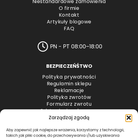
Niestandardowe zamówienia
O firmie
Kontakt
Artykuły blogowe
FAQ
PN - PT 08:00–18:00
BEZPIECZEŃŚTWO
Polityka prywatności
Regulamin sklepu
Reklamacje
Polityka zwrotów
Formularz zwrotu
Odstąpienie od umowy
Odstąpienie od umowy – przesyłki paletowe
Zarządzaj zgodą
Aby zapewnić jak najlepsze wrażenia, korzystamy z technologii,
METODY PŁATNOŚCI
takich jak pliki cookie, do przechowywania i/lub uzyskiwania