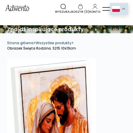
WYSZUKAJ
KOSZYK (
0
)
KONTO
Znajdź inspirujące produkty
Strona główna
>
Wszystkie produkty
>
Obrazek Święta Rodzina. S215 10x19cm