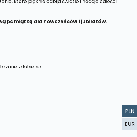
nie, które pięknie odbija światło i nadaje całości
kową pamiątką dla nowożeńców i jubilatów.
brzane zdobienia.
PLN
EUR