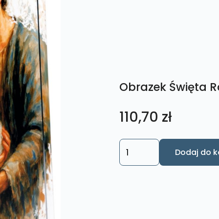
Obrazek Święta R
110,70
zł
ilość
Dodaj do k
Obrazek
Święta
Rodzina.
M216
14x24cm