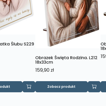
atka Ślubu S229
Ob
18
15
Obrazek Święta Rodzina. L212
18x33cm
159,90
zł
rodukt
Zobacz produkt