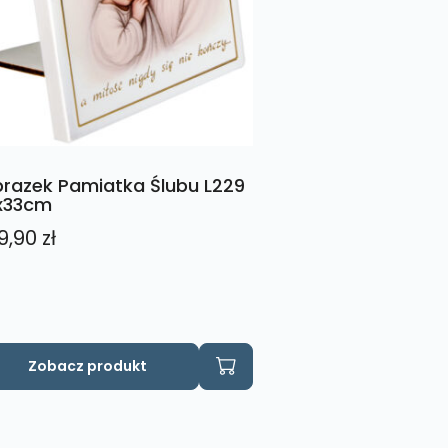
razek Pamiatka Ślubu L229
x33cm
9,90
zł
Zobacz produkt