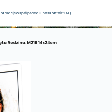
formacje
Współpraca
O nas
Kontakt
FAQ
dukty
ęta Rodzina. M216 14x24cm