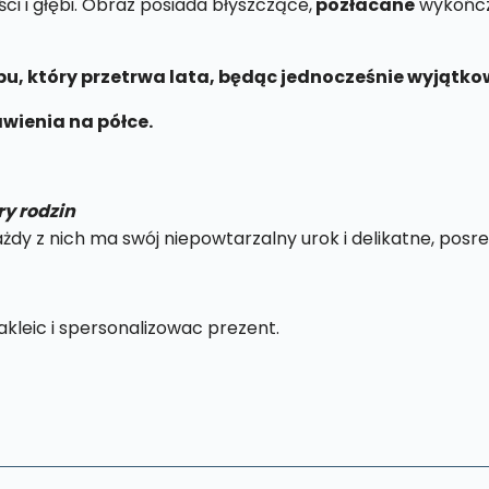
ci i głębi. Obraz posiada błyszczące,
pozłacane
wykończe
lubu, który przetrwa lata, będąc jednocześnie wyjąt
wienia na półce.
ry rodzin
y z nich ma swój niepowtarzalny urok i delikatne, posre
kleic i spersonalizowac prezent.