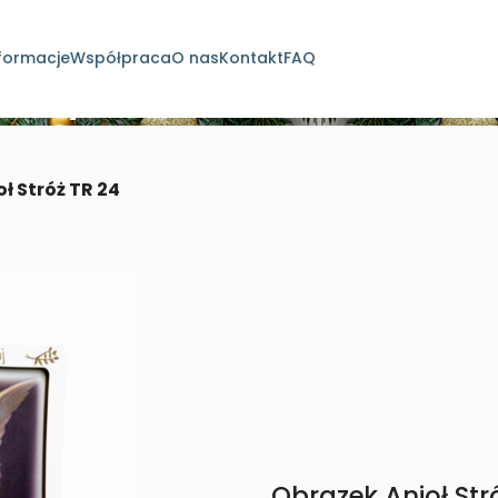
formacje
Współpraca
O nas
Kontakt
FAQ
dukty
ł Stróż TR 24
Obrazek Anioł Str