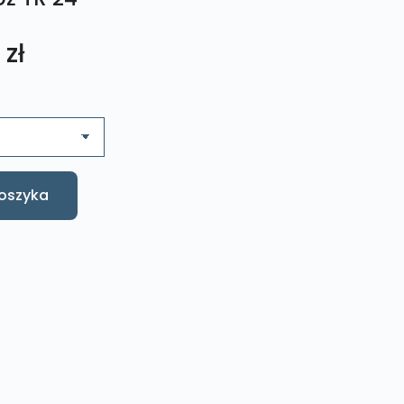
Zakres
9
zł
cen:
od
33,21 zł
oszyka
do
40,59 zł