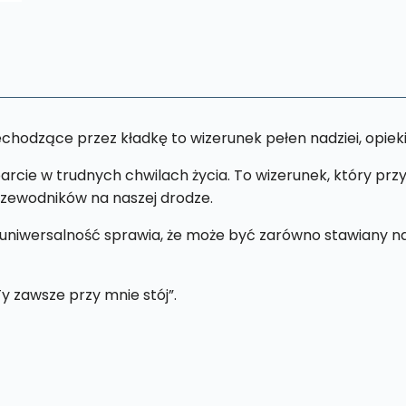
echodzące przez kładkę to wizerunek pełen nadziei, opiek
parcie w trudnych chwilach życia. To wizerunek, który p
przewodników na naszej drodze.
uniwersalność sprawia, że może być zarówno stawiany na p
y zawsze przy mnie stój”.