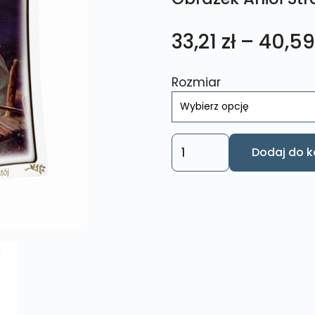
33,21
zł
–
40,5
Rozmiar
ilość
Dodaj do k
Obrazek
Anioł
Stróż
TR
24