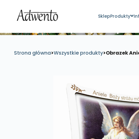
Sklep
Produkty
In
Znajdź inspirujące pro
Strona główna
>
Wszystkie produkty
>
Obrazek Anio