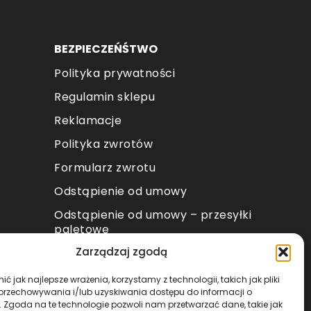
BEZPIECZEŃŚTWO
Polityka prywatności
Regulamin sklepu
Reklamacje
Polityka zwrotów
Formularz zwrotu
Odstąpienie od umowy
Odstąpienie od umowy – przesyłki
paletowe
Zarządzaj zgodą
METODY PŁATNOŚCI
ć jak najlepsze wrażenia, korzystamy z technologii, takich jak pliki
 przechowywania i/lub uzyskiwania dostępu do informacji o
. Zgoda na te technologie pozwoli nam przetwarzać dane, takie jak