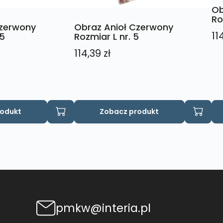
Ob
Ro
Czerwony
Obraz Anioł Czerwony
11
 5
Rozmiar L nr. 5
114,39
zł
rodukt
Zobacz produkt
pmkw@interia.pl