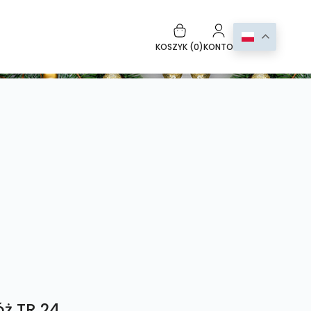
KOSZYK (
0
)
KONTO
óż TR 24