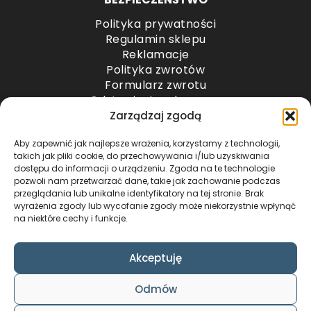
Polityka prywatności
Regulamin sklepu
Reklamacje
Polityka zwrotów
Formularz zwrotu
Odstąpienie od umowy
Odstąpienie od umowy – przesyłki paletowe
Zarządzaj zgodą
Aby zapewnić jak najlepsze wrażenia, korzystamy z technologii,
METODY PŁATNOŚCI
takich jak pliki cookie, do przechowywania i/lub uzyskiwania
dostępu do informacji o urządzeniu. Zgoda na te technologie
pozwoli nam przetwarzać dane, takie jak zachowanie podczas
przeglądania lub unikalne identyfikatory na tej stronie. Brak
wyrażenia zgody lub wycofanie zgody może niekorzystnie wpłynąć
na niektóre cechy i funkcje.
Akceptuję
COPYRIGHT © 2024 by ADWENTO ŁUKASZ
Odmów
WIECZOREK / ALL RIGHTS RESERVED