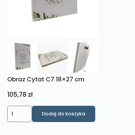
Obraz Cytat C7 18×27 cm
105,78
zł
ilość
Dodaj do koszyka
Obraz
Cytat
C7