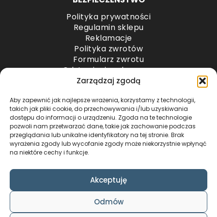
Polityka prywatności
Regulamin sklepu
Reklamacje
Polityka zwrotów
Formularz zwrotu
Odstąpienie od umowy
Odstąpienie od umowy – przesyłki paletowe
Zarządzaj zgodą
Aby zapewnić jak najlepsze wrażenia, korzystamy z technologii,
METODY PŁATNOŚCI
takich jak pliki cookie, do przechowywania i/lub uzyskiwania
dostępu do informacji o urządzeniu. Zgoda na te technologie
pozwoli nam przetwarzać dane, takie jak zachowanie podczas
przeglądania lub unikalne identyfikatory na tej stronie. Brak
wyrażenia zgody lub wycofanie zgody może niekorzystnie wpłynąć
na niektóre cechy i funkcje.
Akceptuję
COPYRIGHT © 2024 by ADWENTO ŁUKASZ
Odmów
WIECZOREK / ALL RIGHTS RESERVED