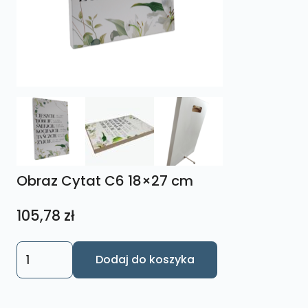
Obraz Cytat C6 18×27 cm
105,78
zł
ilość
Dodaj do koszyka
Obraz
Cytat
C6