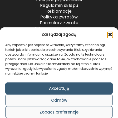
Regulamin sklepu
Reklamacje
Polityka zwrotów
Formularz zwrotu
Odstąpienie od umowy
Odstąpienie od umowy – przesyłki paletowe
Zarządzaj zgodą
Aby zapewnić jak najlepsze wrażenia, korzystamy z technologii,
METODY PŁATNOŚCI
takich jak pliki cookie, do przechowywania i/lub uzyskiwania
dostępu do informacji o urządzeniu. Zgoda na te technologie
pozwoli nam przetwarzać dane, takie jak zachowanie podczas
przeglądania lub unikalne identyfikatory na tej stronie. Brak
wyrażenia zgody lub wycofanie zgody może niekorzystnie wpłynąć
na niektóre cechy i funkcje.
Akceptuję
COPYRIGHT © 2024 by ADWENTO ŁUKASZ
Odmów
WIECZOREK / ALL RIGHTS RESERVED
DESIGN & CODE BY
FOXSTUDIO
Zobacz preferencje