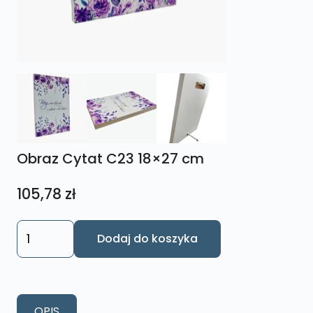
Obraz Cytat C23 18×27 cm
105,78
zł
ilość
Dodaj do koszyka
Obraz
Cytat
C23
18x27
OPIS