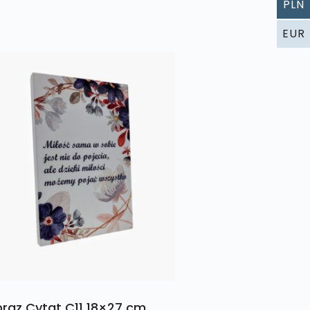
PLN
EUR
raz Cytat C11 18×27 cm