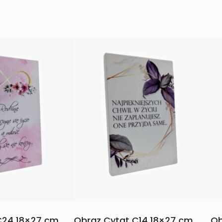
C24 18×27 cm
Obraz Cytat C14 18×27 cm
Ob