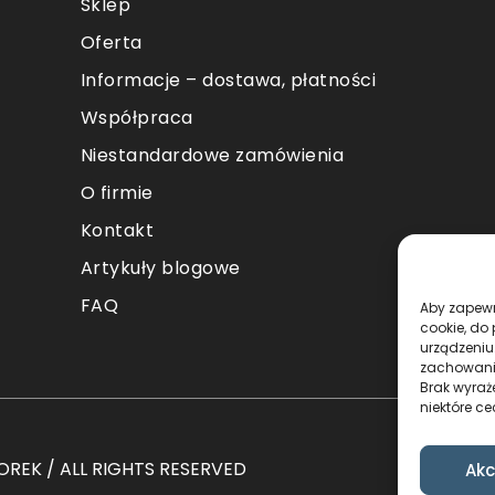
Sklep
Oferta
Informacje – dostawa, płatności
Współpraca
Niestandardowe zamówienia
O firmie
Kontakt
Artykuły blogowe
FAQ
Aby zapewni
cookie, do
urządzeniu
zachowanie
Brak wyraż
niektóre ce
REK / ALL RIGHTS RESERVED
Akc