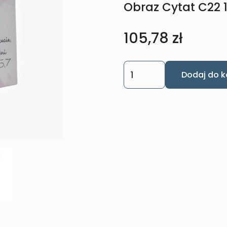
Obraz Cytat C22 
105,78
zł
ilość
Dodaj do k
Obraz
Cytat
C22
18x27
cm