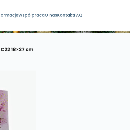
formacje
Współpraca
O nas
Kontakt
FAQ
dukty
 C22 18×27 cm