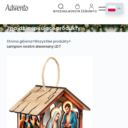
WYSZUKAJ
KOSZYK (
0
)
KONTO
Znajdź inspirujące produkty
Strona główna
>
Wszystkie produkty
>
Lampion roratni drewniany LD7