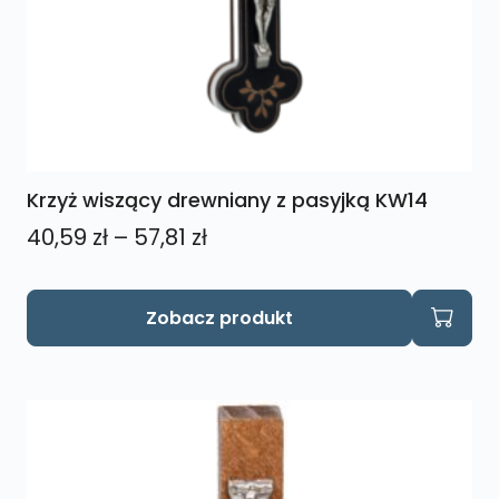
Krzyż wiszący drewniany z pasyjką KW14
Zakres
40,59
zł
–
57,81
zł
cen:
od
Ten
Zobacz produkt
produkt
40,59 zł
ma
do
wiele
57,81 zł
wariantów.
Opcje
można
wybrać