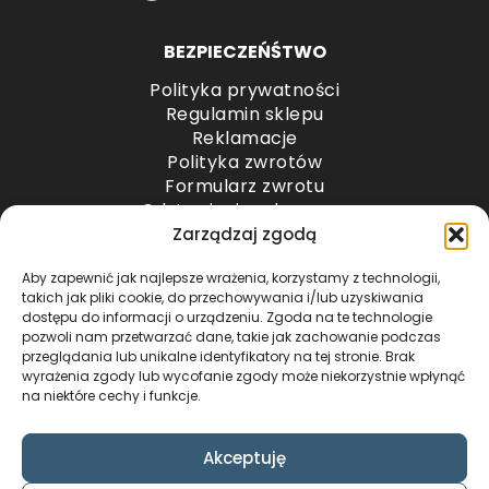
BEZPIECZEŃŚTWO
Polityka prywatności
Regulamin sklepu
Reklamacje
Polityka zwrotów
Formularz zwrotu
Odstąpienie od umowy
Odstąpienie od umowy – przesyłki paletowe
Zarządzaj zgodą
Aby zapewnić jak najlepsze wrażenia, korzystamy z technologii,
METODY PŁATNOŚCI
takich jak pliki cookie, do przechowywania i/lub uzyskiwania
dostępu do informacji o urządzeniu. Zgoda na te technologie
pozwoli nam przetwarzać dane, takie jak zachowanie podczas
przeglądania lub unikalne identyfikatory na tej stronie. Brak
wyrażenia zgody lub wycofanie zgody może niekorzystnie wpłynąć
na niektóre cechy i funkcje.
Akceptuję
COPYRIGHT © 2024 by ADWENTO ŁUKASZ