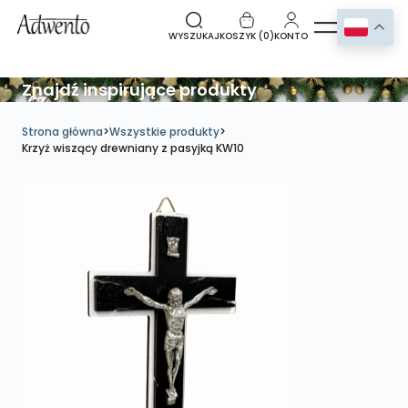
WYSZUKAJ
KOSZYK (
0
)
KONTO
Znajdź inspirujące produkty
Strona główna
>
Wszystkie produkty
>
Krzyż wiszący drewniany z pasyjką KW10