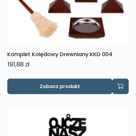
Komplet Kolędowy Drewniany KKD 004
191,88
zł
Ten
Zobacz produkt
produkt
ma
wiele
wariantów.
Opcje
można
wybrać