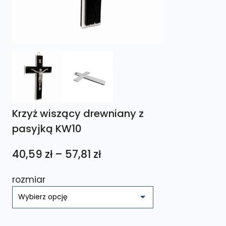
Krzyż wiszący drewniany z
pasyjką KW10
Zakres
40,59
zł
–
57,81
zł
cen:
rozmiar
od
40,59 zł
do