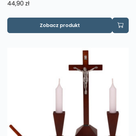
44,90
zł
Ten
Zobacz produkt
produkt
ma
wiele
wariantów.
Opcje
można
wybrać
na
stronie
produktu