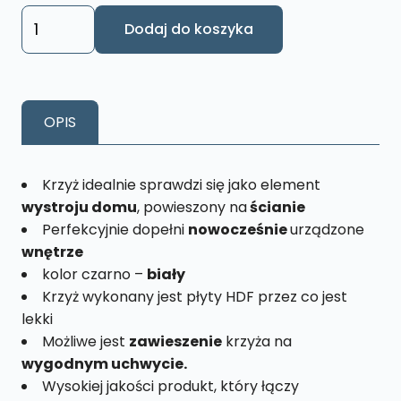
57,81 zł
ilość
Dodaj do koszyka
Krzyż
wiszący
drewniany
z
OPIS
pasyjką
KW10
Krzyż idealnie sprawdzi się jako element
wystroju domu
, powieszony na
ścianie
Perfekcyjnie dopełni
nowocześnie
urządzone
wnętrze
kolor czarno –
biały
Krzyż wykonany jest płyty HDF przez co jest
lekki
Możliwe jest
zawieszenie
krzyża na
wygodnym uchwycie.
Wysokiej jakości produkt, który łączy