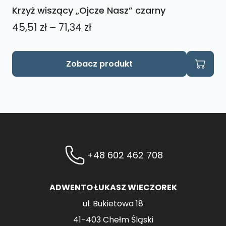
Krzyż wiszący „Ojcze Nasz” czarny
Zakres
45,51
zł
–
71,34
zł
cen:
od
Ten
Zobacz produkt
produkt
45,51 zł
ma
do
wiele
71,34 zł
wariantów.
Opcje
można
wybrać
+48 602 462 708
na
stronie
produktu
ADWENTO ŁUKASZ WIECZOREK
ul. Bukietowa 18
41-403 Chełm Śląski