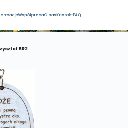
formacje
Współpraca
O nas
Kontakt
FAQ
dukty
rzysztof BR2