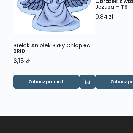
Obrazek z wi
Jezusa – T9
9,84
zł
Brelok Aniołek Biały Chłopiec
BR10
6,15
zł
Zobacz produkt
Zobacz p