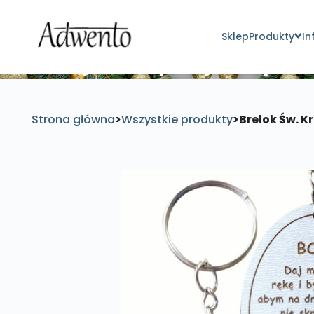
Sklep
Produkty
In
Znajdź inspirujące pro
Strona główna
>
Wszystkie produkty
>
Brelok Św. K