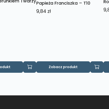
zerunkiem Twarzy
Ro
Papieża Franciszka – T10
9,
9,84
zł
rodukt
Zobacz produkt