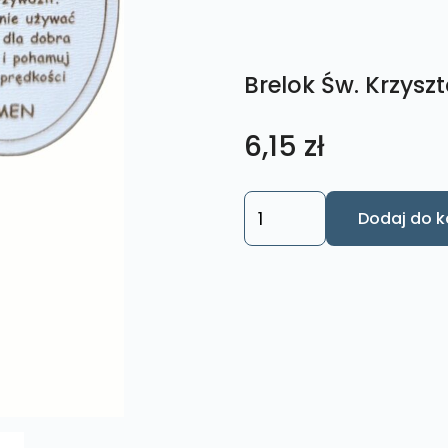
Brelok Św. Krzysz
6,15
zł
ilość
Dodaj do k
Brelok
Św.
Krzysztof
BR2