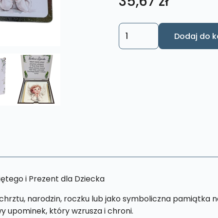
35,67
zł
ilość
Dodaj do k
Pudełko
z
Aniołkiem
Stróżem
-
Prezent,
na
Chrzest
,
Narodziny
,
ętego i Prezent dla Dziecka
Roczek
PZO4
chrztu, narodzin, roczku lub jako symboliczna pamiątka n
 upominek, który wzrusza i chroni.