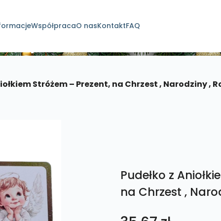
formacje
Współpraca
O nas
Kontakt
FAQ
dukty
iołkiem Stróżem – Prezent, na Chrzest , Narodziny , 
Pudełko z Aniołki
na Chrzest , Naro