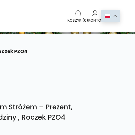
KOSZYK (
0
)
KONTO
Roczek PZO4
em Stróżem – Prezent,
dziny , Roczek PZO4