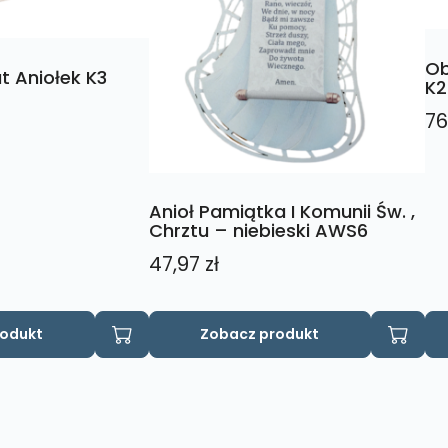
Ob
 Aniołek K3
K2
76
Anioł Pamiątka I Komunii Św. ,
Chrztu – niebieski AWS6
47,97
zł
rodukt
Zobacz produkt