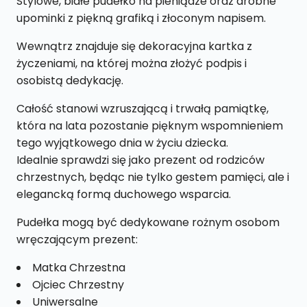
Stylowe, białe pudełko na pieniądze oraz drobne
PK11
upominki z piękną grafiką i złoconym napisem.
Wewnątrz znajduje się dekoracyjna kartka z
życzeniami, na której można złożyć podpis i
osobistą dedykację.
Całość stanowi wzruszającą i trwałą pamiątkę,
która na lata pozostanie pięknym wspomnieniem
tego wyjątkowego dnia w życiu dziecka.
Idealnie sprawdzi się jako prezent od rodziców
chrzestnych, będąc nie tylko gestem pamięci, ale i
elegancką formą duchowego wsparcia.
Pudełka mogą być dedykowane rożnym osobom
wręczającym prezent:
Matka Chrzestna
Ojciec Chrzestny
Uniwersalne