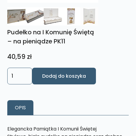
Pudełko na I Komunię Świętą
– na pieniądze PK11
40,59
zł
ilość
Dodaj do koszyka
Pudełko
na
I
Komunię
OPIS
Świętą
-
na
Elegancka Pamiątka I Komunii Świętej
pieniądze