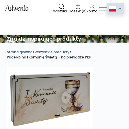
WYSZUKAJ
KOSZYK (
0
)
KONTO
Znajdź inspirujące produkty
Strona główna
>
Wszystkie produkty
>
Pudełko na I Komunię Świętą – na pieniądze PK11