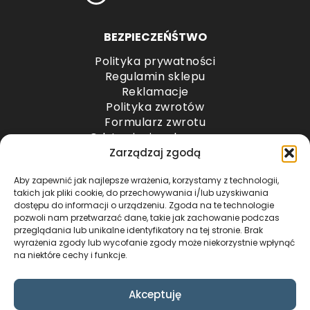
BEZPIECZEŃŚTWO
Polityka prywatności
Regulamin sklepu
Reklamacje
Polityka zwrotów
Formularz zwrotu
Odstąpienie od umowy
Odstąpienie od umowy – przesyłki paletowe
Zarządzaj zgodą
Aby zapewnić jak najlepsze wrażenia, korzystamy z technologii,
METODY PŁATNOŚCI
takich jak pliki cookie, do przechowywania i/lub uzyskiwania
dostępu do informacji o urządzeniu. Zgoda na te technologie
pozwoli nam przetwarzać dane, takie jak zachowanie podczas
przeglądania lub unikalne identyfikatory na tej stronie. Brak
wyrażenia zgody lub wycofanie zgody może niekorzystnie wpłynąć
na niektóre cechy i funkcje.
Akceptuję
COPYRIGHT © 2024 by ADWENTO ŁUKASZ