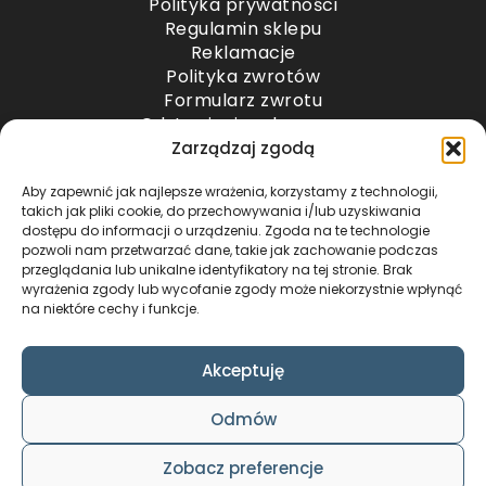
Polityka prywatności
Regulamin sklepu
Reklamacje
Polityka zwrotów
Formularz zwrotu
Odstąpienie od umowy
Odstąpienie od umowy – przesyłki paletowe
Zarządzaj zgodą
Aby zapewnić jak najlepsze wrażenia, korzystamy z technologii,
METODY PŁATNOŚCI
takich jak pliki cookie, do przechowywania i/lub uzyskiwania
dostępu do informacji o urządzeniu. Zgoda na te technologie
pozwoli nam przetwarzać dane, takie jak zachowanie podczas
przeglądania lub unikalne identyfikatory na tej stronie. Brak
wyrażenia zgody lub wycofanie zgody może niekorzystnie wpłynąć
na niektóre cechy i funkcje.
Akceptuję
COPYRIGHT © 2024 by ADWENTO ŁUKASZ
Odmów
WIECZOREK / ALL RIGHTS RESERVED
DESIGN & CODE BY
FOXSTUDIO
Zobacz preferencje