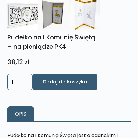
Pudełko na I Komunię Świętą
– na pieniądze PK4
38,13
zł
ilość
Dodaj do koszyka
Pudełko
na
I
Komunię
OPIS
Świętą
-
na
Pudełko na I Komunię Świętą jest eleganckim i