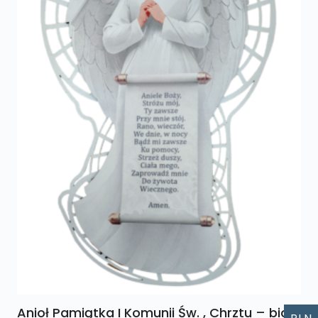
Anioł Pamiątka I Komunii Św. , Chrztu – biały