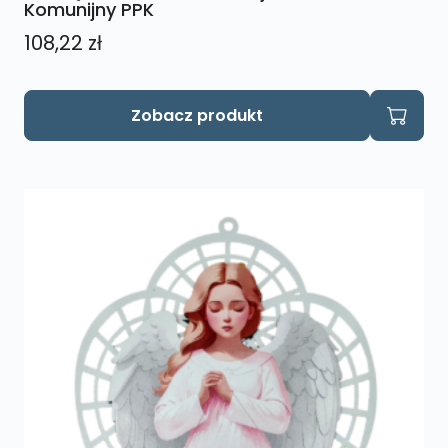
Komunijny PPK
108,22
zł
Ten
Zobacz produkt
produkt
ma
wiele
wariantów.
Opcje
można
wybrać
na
stronie
produktu