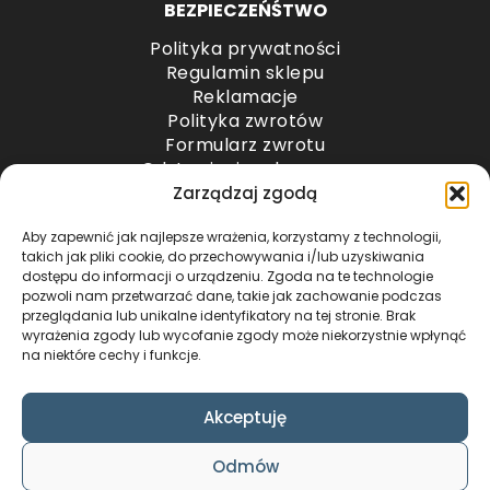
BEZPIECZEŃŚTWO
Polityka prywatności
Regulamin sklepu
Reklamacje
Polityka zwrotów
Formularz zwrotu
Odstąpienie od umowy
Odstąpienie od umowy – przesyłki paletowe
Zarządzaj zgodą
Aby zapewnić jak najlepsze wrażenia, korzystamy z technologii,
METODY PŁATNOŚCI
takich jak pliki cookie, do przechowywania i/lub uzyskiwania
dostępu do informacji o urządzeniu. Zgoda na te technologie
pozwoli nam przetwarzać dane, takie jak zachowanie podczas
przeglądania lub unikalne identyfikatory na tej stronie. Brak
wyrażenia zgody lub wycofanie zgody może niekorzystnie wpłynąć
na niektóre cechy i funkcje.
Akceptuję
COPYRIGHT © 2024 by ADWENTO ŁUKASZ
Odmów
WIECZOREK / ALL RIGHTS RESERVED