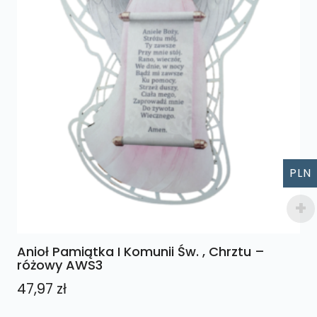
PLN
Anioł Pamiątka I Komunii Św. , Chrztu –
różowy AWS3
47,97
zł