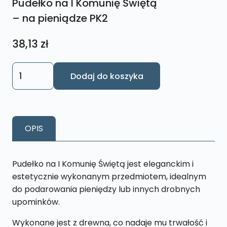
Pudełko na I Komunię Świętą
– na pieniądze PK2
38,13
zł
ilość
Dodaj do koszyka
Pudełko
na
I
Komunię
OPIS
Świętą
-
na
Pudełko na I Komunię Świętą jest eleganckim i
pieniądze
estetycznie wykonanym przedmiotem, idealnym
PK2
do podarowania pieniędzy lub innych drobnych
upominków.
Wykonane jest z drewna, co nadaje mu trwałość i