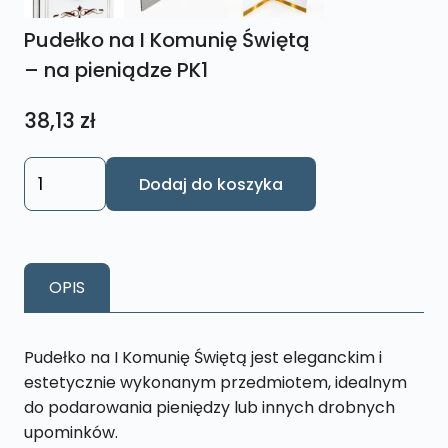
Pudełko na I Komunię Świętą
– na pieniądze PK1
38,13
zł
ilość
Dodaj do koszyka
Pudełko
na
I
Komunię
OPIS
Świętą
-
na
Pudełko na I Komunię Świętą jest eleganckim i
pieniądze
estetycznie wykonanym przedmiotem, idealnym
PK1
do podarowania pieniędzy lub innych drobnych
upominków.