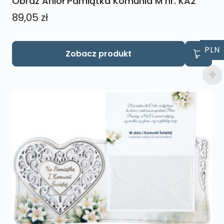
Obraz Anioł Pamiątka Komunia M nr. KA2
89,05
zł
PLN
Zobacz produkt