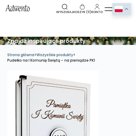
WYSZUKAJ
KOSZYK (
0
)
KONTO
Znajdź inspirujące produkty
Strona główna
>
Wszystkie produkty
>
Pudełko na I Komunię Świętą – na pieniądze PK1