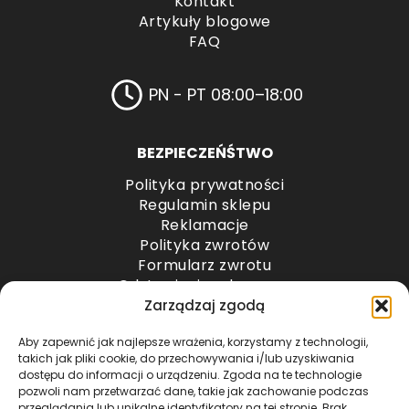
Kontakt
Artykuły blogowe
FAQ
PN - PT 08:00–18:00
BEZPIECZEŃŚTWO
Polityka prywatności
Regulamin sklepu
Reklamacje
Polityka zwrotów
Formularz zwrotu
Odstąpienie od umowy
Odstąpienie od umowy – przesyłki paletowe
Zarządzaj zgodą
Aby zapewnić jak najlepsze wrażenia, korzystamy z technologii,
METODY PŁATNOŚCI
takich jak pliki cookie, do przechowywania i/lub uzyskiwania
dostępu do informacji o urządzeniu. Zgoda na te technologie
pozwoli nam przetwarzać dane, takie jak zachowanie podczas
przeglądania lub unikalne identyfikatory na tej stronie. Brak