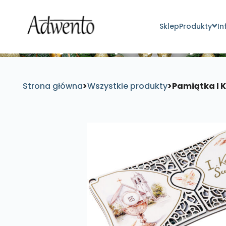
Sklep
Produkty
In
Znajdź inspirujące pro
Strona główna
>
Wszystkie produkty
>
Pamiątka I 