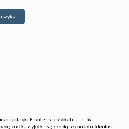
oszyka
anej sklejki. Front zdobi delikatna grafika
czynią kartkę wyjątkową pamiątką na lata. Idealna