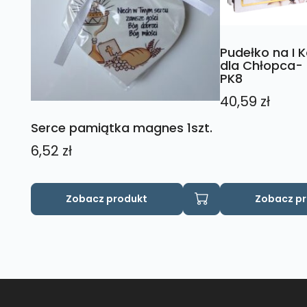
Pudełko na I 
dla Chłopca- 
PK8
40,59
zł
Serce pamiątka magnes 1szt.
6,52
zł
Zobacz produkt
Zobacz p