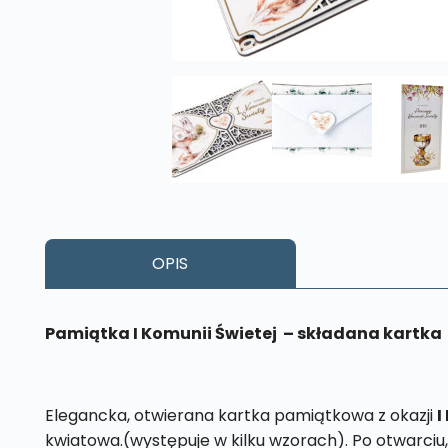
OPIS
Pamiątka I K
omunii Świetej – składana kartka
Elegancka, otwierana kartka pamiątkowa z okazji
I
kwiatowa.(występuje w kilku wzorach). Po otwarciu,