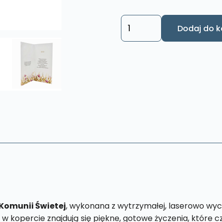
ilość
Dodaj do k
Pamiątka
I
Komunii
Świetej
-
Elegancka
kartka
KNDK4
 K
omunii Świetej
, wykonana z wytrzymałej, laserowo wycin
 w kopercie znajdują się piękne, gotowe życzenia, które 