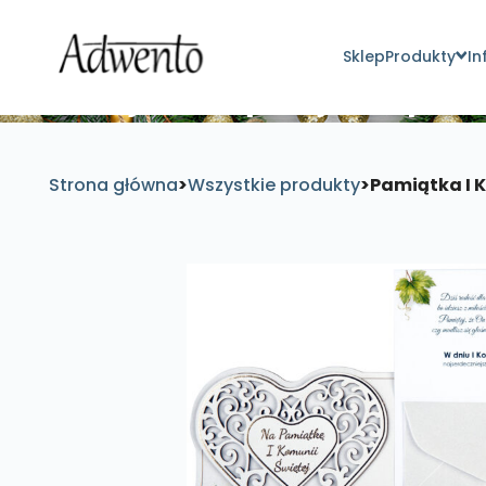
Sklep
Produkty
In
Znajdź inspirujące pro
Strona główna
>
Wszystkie produkty
>
Pamiątka I 