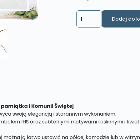
ilość
Dodaj do k
Pamiątka
I
Komunii
Świetej
-
Elegancka
kartka
do
postawienia
3D
KK5
pamiątka I Komunii Świętej
hwyca swoją elegancją i starannym wykonaniem.
bolem IHS oraz subtelnymi motywami roślinnymi i kwiato
ej można ją łatwo ustawić na półce, komodzie lub w witry