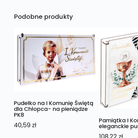
Podobne produkty
Pudełko na I Komunię Świętą
dla Chłopca- na pieniądze
PK8
Pamiątka I Ko
40,59
zł
eleganckie p
108,22
zł