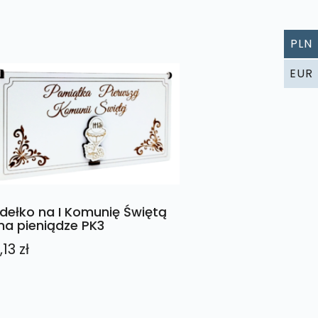
PLN
EUR
dełko na I Komunię Świętą
na pieniądze PK3
,13
zł