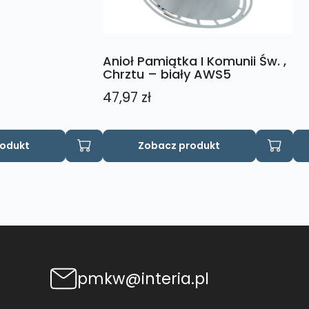
Anioł Pamiątka I Komunii Św. ,
Chrztu – biały AWS5
47,97
zł
rodukt
Zobacz produkt
pmkw@interia.pl