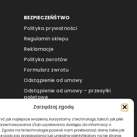
BEZPIECZEŃŚTWO
Polityka prywatności
Regulamin sklepu
Reklamacje
Polityka zwrotów
Formularz zwrotu
Odstąpienie od umowy
Odstąpienie od umowy – przesyłki
paletowe
Zarządzaj zgodą
METODY PŁATNOŚCI
ć jak najlepsze wrażenia, korzystamy z technologii, takich jak pliki
 przechowywania i/lub uzyskiwania dostępu do informacji o
. Zgoda na te technologie pozwoli nam przetwarzać dane, takie jak
 podczas przeglądania lub unikalne identyfikatory na tej stronie.