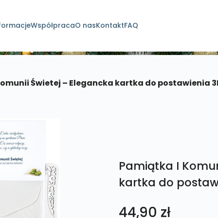
formacje
Współpraca
O nas
Kontakt
FAQ
dukty
Komunii Świetej – Elegancka kartka do postawienia 3
Pamiątka I Komun
kartka do postaw
44,90
zł