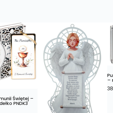
Pu
– 
38
munii Świętej –
udełko PNDK3