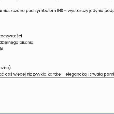
umieszczone pod symbolem IHS – wystarczy jedynie podpi
roczystości
zielnego pisania
ki
yczne)
coś więcej niż zwykłą kartkę – elegancką i trwałą pamią