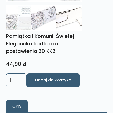
Pamiątka I Komunii Świetej –
Elegancka kartka do
postawienia 3D KK2
44,90
zł
ilość
Dodaj do koszyka
Pamiątka
I
Komunii
Świetej
OPIS
-