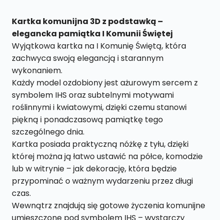
Elegancka
kartka
Kartka komunijna 3D z podstawką –
do
elegancka pamiątka I Komunii Świętej
postawienia
Wyjątkowa kartka na I Komunię Świętą, która
3D
zachwyca swoją elegancją i starannym
KK2
wykonaniem.
Każdy model ozdobiony jest ażurowym sercem z
symbolem IHS oraz subtelnymi motywami
roślinnymi i kwiatowymi, dzięki czemu stanowi
piękną i ponadczasową pamiątkę tego
szczególnego dnia.
Kartka posiada praktyczną nóżkę z tyłu, dzięki
której można ją łatwo ustawić na półce, komodzie
lub w witrynie – jak dekorację, która będzie
przypominać o ważnym wydarzeniu przez długi
czas.
Wewnątrz znajdują się gotowe życzenia komunijne
umieszczone pod symbolem IHS – wystarczy