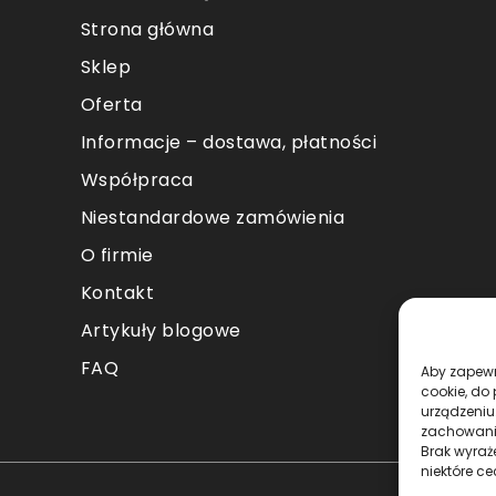
Strona główna
Sklep
Oferta
Informacje – dostawa, płatności
Współpraca
Niestandardowe zamówienia
O firmie
Kontakt
Artykuły blogowe
FAQ
Aby zapewni
cookie, do
urządzeniu
zachowanie
Brak wyraż
niektóre ce