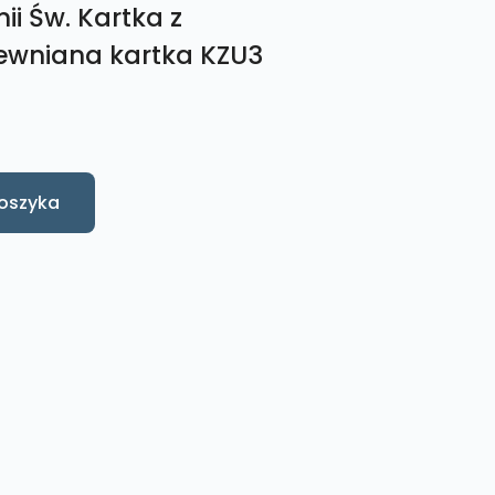
i Św. Kartka z
ewniana kartka KZU3
oszyka