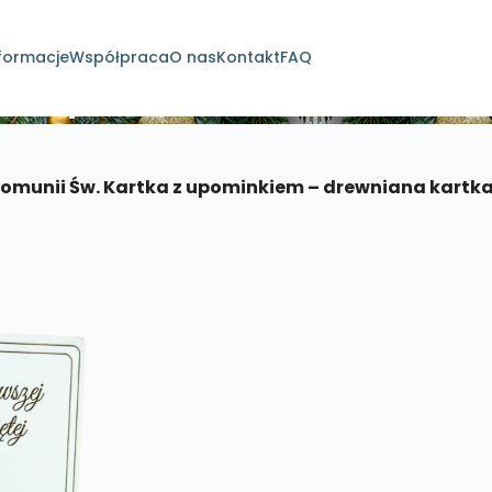
formacje
Współpraca
O nas
Kontakt
FAQ
dukty
Komunii Św. Kartka z upominkiem – drewniana kartk