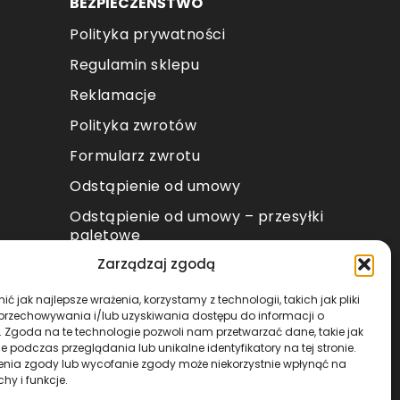
BEZPIECZEŃŚTWO
Polityka prywatności
Regulamin sklepu
Reklamacje
Polityka zwrotów
Formularz zwrotu
Odstąpienie od umowy
Odstąpienie od umowy – przesyłki
paletowe
Zarządzaj zgodą
METODY PŁATNOŚCI
ć jak najlepsze wrażenia, korzystamy z technologii, takich jak pliki
 przechowywania i/lub uzyskiwania dostępu do informacji o
. Zgoda na te technologie pozwoli nam przetwarzać dane, takie jak
 podczas przeglądania lub unikalne identyfikatory na tej stronie.
enia zgody lub wycofanie zgody może niekorzystnie wpłynąć na
chy i funkcje.