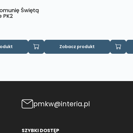
Komunię Świętą
e PK2
rodukt
Zobacz produkt
pmkw@interia.pl
SZYBKI DOSTĘP