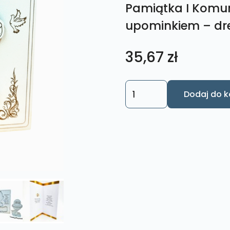
Pamiątka I Komuni
upominkiem – dr
35,67
zł
ilość
Dodaj do k
Pamiątka
I
Komunii
Św.
Kartka
z
upominkiem
-
drewniana
kartka