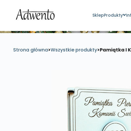
Sklep
Produkty
In
Znajdź inspirujące pro
Strona główna
>
Wszystkie produkty
>
Pamiątka I 