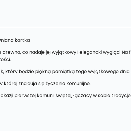
KZU3
wniana kartka
rewna, co nadaje jej wyjątkowy i elegancki wygląd. Na fr
ości.
k, który będzie piękną pamiątką tego wyjątkowego dnia.
 której znajdują się życzenia komunijne.
 okazji pierwszej komunii świętej, łączący w sobie tradyc