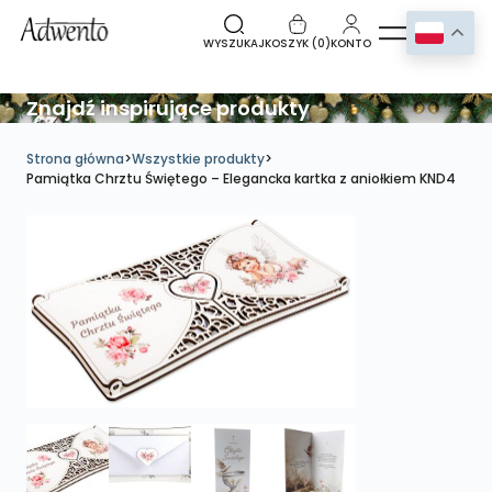
WYSZUKAJ
KOSZYK (
0
)
KONTO
Znajdź inspirujące produkty
Strona główna
>
Wszystkie produkty
>
Pamiątka Chrztu Świętego – Elegancka kartka z aniołkiem KND4