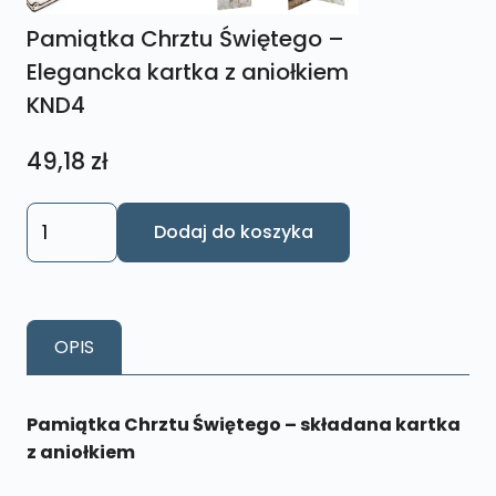
Pamiątka Chrztu Świętego –
Elegancka kartka z aniołkiem
KND4
49,18
zł
ilość
Dodaj do koszyka
Pamiątka
Chrztu
Świętego
-
OPIS
Elegancka
kartka
z
Pamiątka Chrztu Świętego – składana kartka
aniołkiem
z aniołkiem
KND4