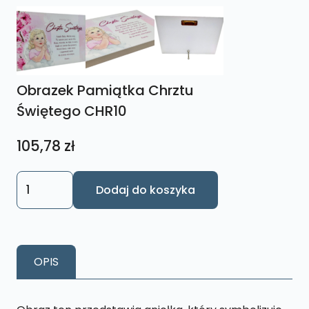
Obrazek Pamiątka Chrztu
Świętego CHR10
105,78
zł
ilość
Dodaj do koszyka
Obrazek
Pamiątka
Chrztu
Świętego
OPIS
CHR10