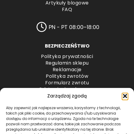
Artykuły blogowe
FAQ
PN - PT 08:00–18:00
BEZPIECZEŃŚTWO
Polityka prywatności
Regulamin sklepu
Reklamacje
Polityka zwrotów
Formularz zwrotu
Odstąpienie od umowy
Odstąpienie od umowy – przesyłki paletowe
Zarządzaj zgodą
Aby zapewnić jak najlepsze wrażenia, korzystamy z technologii,
METODY PŁATNOŚCI
takich jak pliki cookie, do przechowywania i/lub uzyskiwania
dostępu do informacji o urządzeniu. Zgoda na te technologie
pozwoli nam przetwarzać dane, takie jak zachowanie podczas
przeglądania lub unikalne identyfikatory na tej stronie. Brak