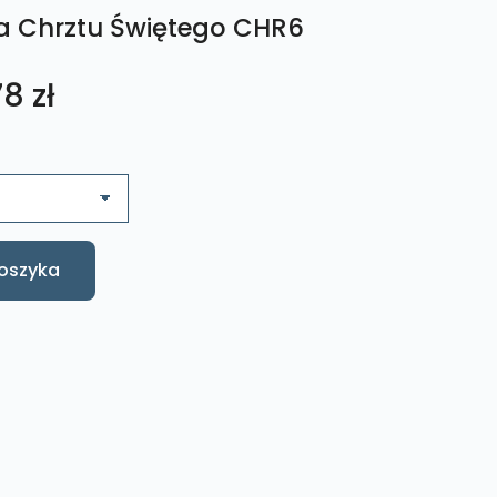
a Chrztu Świętego CHR6
Zakres
78
zł
cen:
od
89,79 zł
oszyka
do
105,78 zł