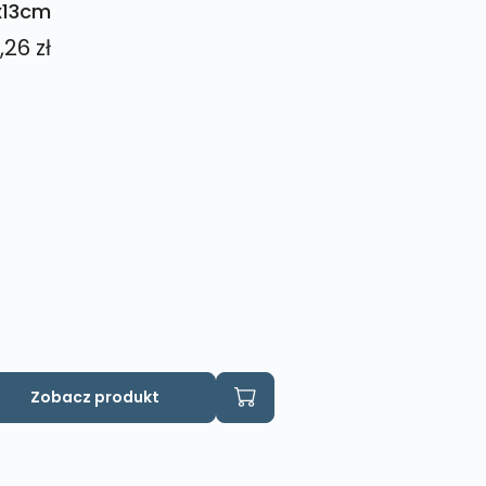
x13cm
,26
zł
Zobacz produkt