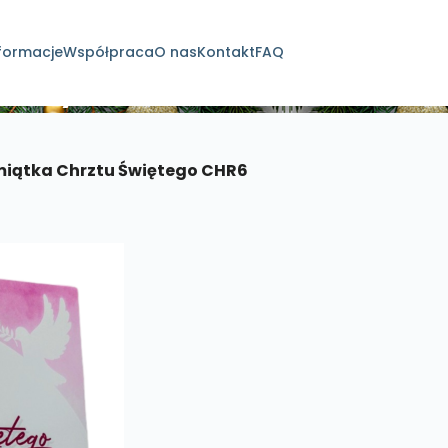
formacje
Współpraca
O nas
Kontakt
FAQ
dukty
iątka Chrztu Świętego CHR6