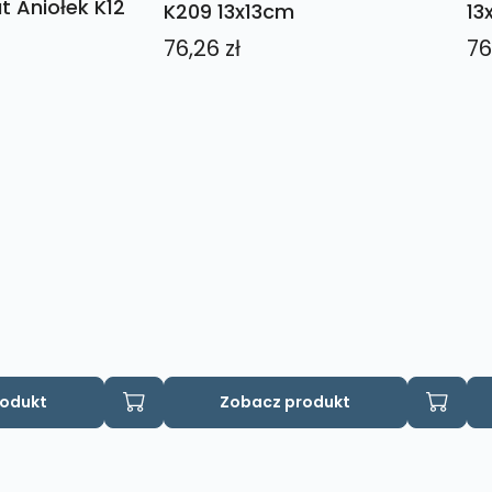
 Aniołek K12
K209 13x13cm
13
76,26
zł
76
rodukt
Zobacz produkt