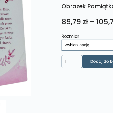
Obrazek Pamiątk
89,79
zł
–
105,
Rozmiar
ilość
Dodaj do k
Obrazek
Pamiątka
Chrztu
Świętego
CHR6