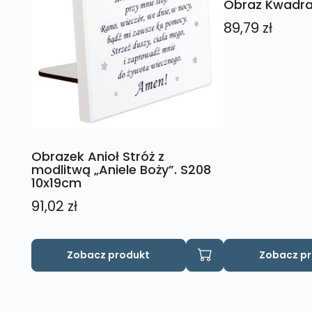
Obraz Kwadrat
89,79
zł
Obrazek Anioł Stróż z
modlitwą „Aniele Boży”. S208
10x19cm
91,02
zł
Zobacz produkt
Zobacz p