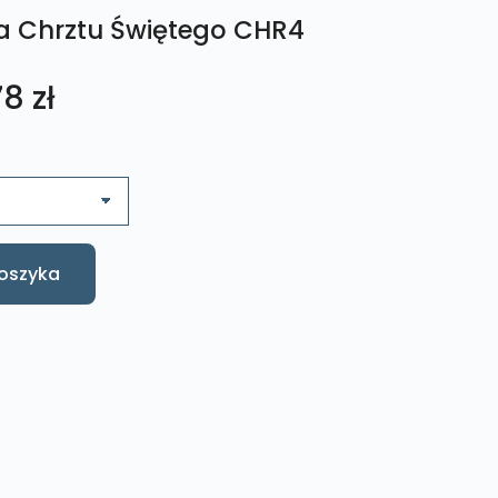
a Chrztu Świętego CHR4
Zakres
78
zł
cen:
od
89,79 zł
oszyka
do
105,78 zł