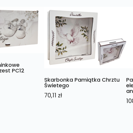
minkowe
zest PC12
Skarbonka Pamiątka Chrztu
Pa
Świetego
el
an
70,11
zł
10