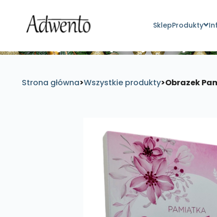
Sklep
Produkty
In
Znajdź inspirujące pro
Strona główna
>
Wszystkie produkty
>
Obrazek Pam