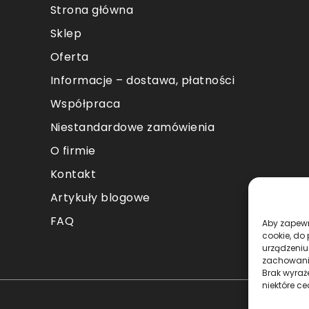
Strona główna
Sklep
Oferta
Informacje – dostawa, płatności
Współpraca
Niestandardowe zamówienia
O firmie
Kontakt
Artykuły blogowe
FAQ
Aby zapewni
cookie, do
urządzeniu
zachowanie
Brak wyraż
niektóre ce