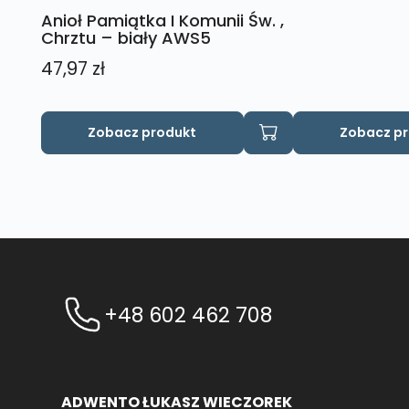
Anioł Pamiątka I Komunii Św. ,
Chrztu – biały AWS5
47,97
zł
Ten
Zobacz produkt
Zobacz p
produkt
ma
wiele
wariantów.
Opcje
można
wybrać
na
+48 602 462 708
stronie
produktu
ADWENTO ŁUKASZ WIECZOREK