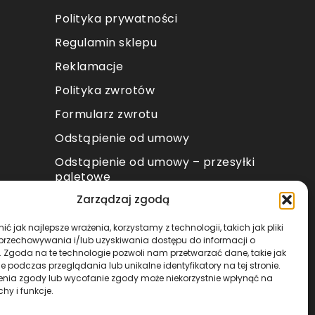
Polityka prywatności
Regulamin sklepu
Reklamacje
Polityka zwrotów
Formularz zwrotu
Odstąpienie od umowy
Odstąpienie od umowy – przesyłki
paletowe
Zarządzaj zgodą
METODY PŁATNOŚCI
ć jak najlepsze wrażenia, korzystamy z technologii, takich jak pliki
 przechowywania i/lub uzyskiwania dostępu do informacji o
. Zgoda na te technologie pozwoli nam przetwarzać dane, takie jak
 podczas przeglądania lub unikalne identyfikatory na tej stronie.
enia zgody lub wycofanie zgody może niekorzystnie wpłynąć na
chy i funkcje.