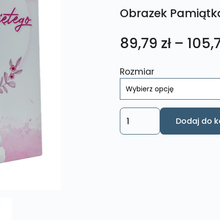
Obrazek Pamiątk
89,79
zł
–
105,
Rozmiar
ilość
Dodaj do k
Obrazek
Pamiątka
Chrztu
Świętego
CHR4