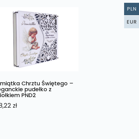
PLN
EUR
miątka Chrztu Świętego –
eganckie pudełko z
iołkiem PND2
8,22
zł