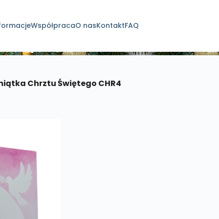
formacje
Współpraca
O nas
Kontakt
FAQ
dukty
iątka Chrztu Świętego CHR4