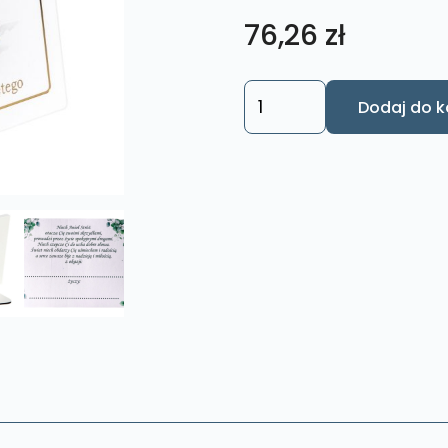
76,26
zł
ilość
Dodaj do k
Obrazek
Aniołek
kwadrat
K206
13x13cm