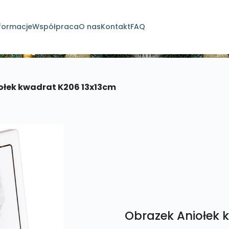
formacje
Współpraca
O nas
Kontakt
FAQ
dukty
ołek kwadrat K206 13x13cm
Obrazek Aniołek 