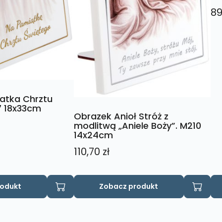
89
atka Chrztu
7 18x33cm
Obrazek Anioł Stróż z
modlitwą „Aniele Boży”. M210
14x24cm
110,70
zł
rodukt
Zobacz produkt