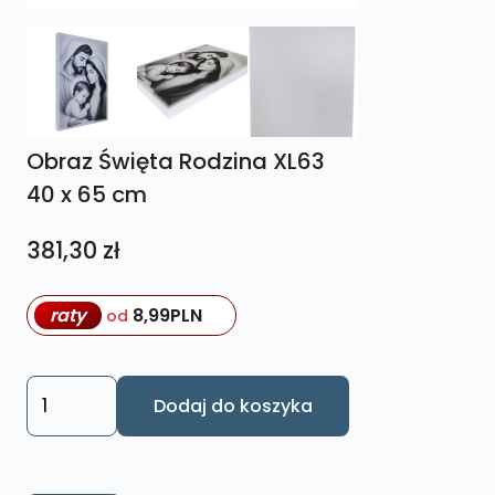
Obraz Święta Rodzina XL63
40 x 65 cm
381,30
zł
raty
8,99
PLN
od
ilość
Dodaj do koszyka
Obraz
Święta
Rodzina