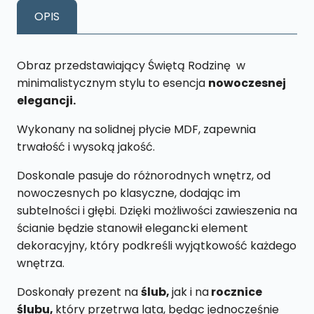
XL63
OPIS
40
x
65
Obraz przedstawiający Świętą Rodzinę w
cm
minimalistycznym stylu to esencja
nowoczesnej
elegancji.
Wykonany na solidnej płycie MDF, zapewnia
trwałość i wysoką jakość.
Doskonale pasuje do różnorodnych wnętrz, od
nowoczesnych po klasyczne, dodając im
subtelności i głębi. Dzięki możliwości zawieszenia na
ścianie będzie stanowił elegancki element
dekoracyjny, który podkreśli wyjątkowość każdego
wnętrza.
Doskonały prezent na
ślub,
jak i na
rocznice
ślubu,
który przetrwa lata, będąc jednocześnie