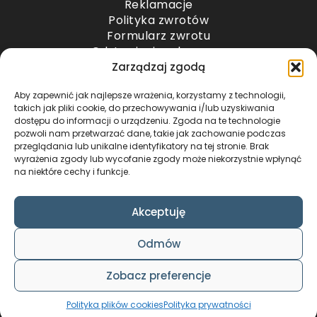
Reklamacje
Polityka zwrotów
Formularz zwrotu
Odstąpienie od umowy
Odstąpienie od umowy – przesyłki paletowe
Zarządzaj zgodą
Aby zapewnić jak najlepsze wrażenia, korzystamy z technologii,
METODY PŁATNOŚCI
takich jak pliki cookie, do przechowywania i/lub uzyskiwania
dostępu do informacji o urządzeniu. Zgoda na te technologie
pozwoli nam przetwarzać dane, takie jak zachowanie podczas
przeglądania lub unikalne identyfikatory na tej stronie. Brak
wyrażenia zgody lub wycofanie zgody może niekorzystnie wpłynąć
na niektóre cechy i funkcje.
Akceptuję
COPYRIGHT © 2024 by ADWENTO ŁUKASZ
Odmów
WIECZOREK / ALL RIGHTS RESERVED
DESIGN & CODE BY
FOXSTUDIO
Zobacz preferencje
Polityka plików cookies
Polityka prywatności