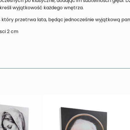
esnych po klasyczne, dodając im subtelności i głębi. Dzi
kreśli wyjątkowość każdego wnętrza.
,
który przetrwa lata, będąc jednocześnie wyjątkową pam
sci 2 cm