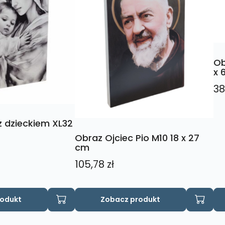
Ob
x 
38
 dzieckiem XL32
Obraz Ojciec Pio M10 18 x 27
cm
105,78
zł
rodukt
Zobacz produkt