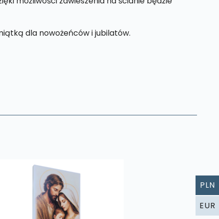
ęki możliwości zawieszenia na ścianie będzie
iątką dla nowożeńców i jubilatów.
PLN
EUR