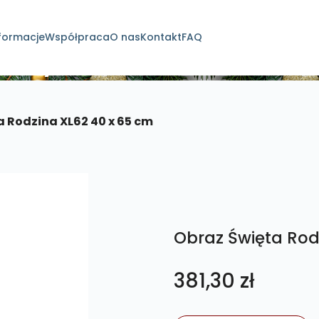
formacje
Współpraca
O nas
Kontakt
FAQ
dukty
a Rodzina XL62 40 x 65 cm
Obraz Święta Rod
381,30
zł