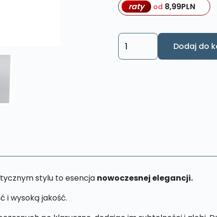
raty
8,99
PLN
od
ilość
Dodaj do k
Obraz
Święta
Rodzina
XL62
40
x
65
cm
tycznym stylu to esencja
nowoczesnej elegancji.
ć i wysoką jakość.