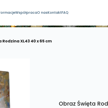
formacje
Współpraca
O nas
Kontakt
FAQ
dukty
a Rodzina XL43 40 x 65 cm
Obraz Święta Rod