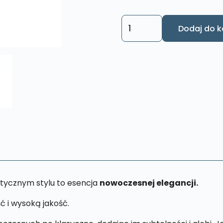
ilość
Dodaj do k
Obraz
Święta
Rodzina
S75
13
x
19
cm
tycznym stylu to esencja
nowoczesnej elegancji.
ć i wysoką jakość.