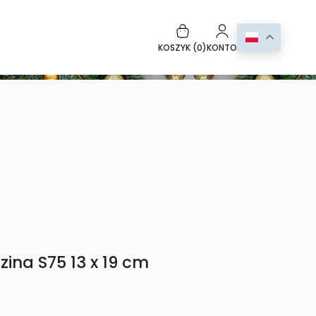
KOSZYK (
0
)
KONTO
ina S75 13 x 19 cm