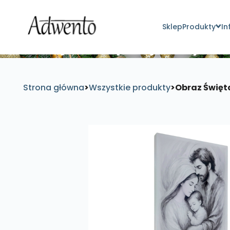
Sklep
Produkty
In
Znajdź inspirujące pro
Strona główna
>
Wszystkie produkty
>
Obraz Święta