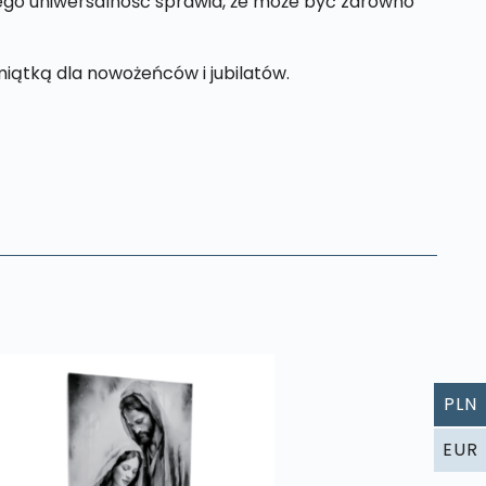
Jego uniwersalność sprawia, że może być zarówno
iątką dla nowożeńców i jubilatów.
PLN
EUR