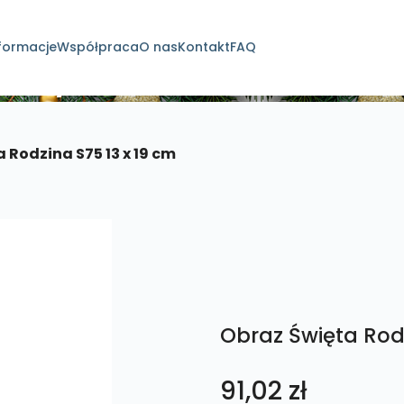
formacje
Współpraca
O nas
Kontakt
FAQ
dukty
 Rodzina S75 13 x 19 cm
Obraz Święta Rodz
91,02
zł