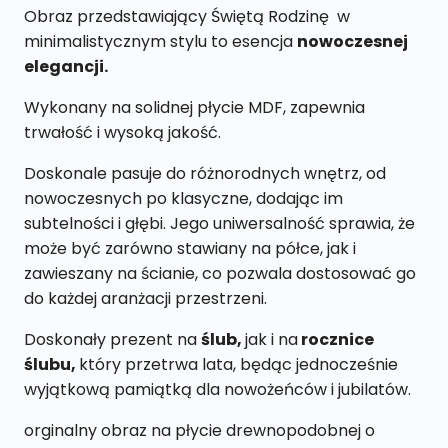
19
Obraz przedstawiający Świętą Rodzinę w
cm
minimalistycznym stylu to esencja
nowoczesnej
elegancji.
Wykonany na solidnej płycie MDF, zapewnia
trwałość i wysoką jakość.
Doskonale pasuje do różnorodnych wnętrz, od
nowoczesnych po klasyczne, dodając im
subtelności i głębi. Jego uniwersalność sprawia, że
może być zarówno stawiany na półce, jak i
zawieszany na ścianie, co pozwala dostosować go
do każdej aranżacji przestrzeni.
Doskonały prezent na
ślub,
jak i na
rocznice
ślubu,
który przetrwa lata, będąc jednocześnie
wyjątkową pamiątką dla nowożeńców i jubilatów.
orginalny obraz na płycie drewnopodobnej o