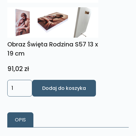
Obraz Święta Rodzina S57 13 x
19 cm
91,02
zł
ilość
Dodaj do koszyka
Obraz
Święta
Rodzina
S57
OPIS
13
x