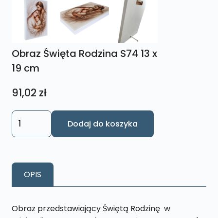
Obraz Święta Rodzina S74 13 x
19 cm
91,02
zł
ilość
Dodaj do koszyka
Obraz
Święta
Rodzina
S74
OPIS
13
x
19
Obraz przedstawiający Świętą Rodzinę w
cm