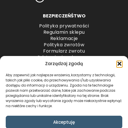
BEZPIECZEŃŚTWO
Polityka prywatności
Regulamin sklepu
Reklamacje
Polityka zwrotów
Formularz zwrotu
Odstąpienie od umowy
Odstąpienie od umowy – przesyłki paletowe
Zarządzaj zgodą
Aby zapewnić jak najlepsze wrażenia, korzystamy z technologii,
METODY PŁATNOŚCI
takich jak pliki cookie, do przechowywania i/lub uzyskiwania
dostępu do informacji o urządzeniu. Zgoda na te technologie
pozwoli nam przetwarzać dane, takie jak zachowanie podczas
przeglądania lub unikalne identyfikatory na tej stronie. Brak
wyrażenia zgody lub wycofanie zgody może niekorzystnie wpłynąć
na niektóre cechy i funkcje.
Akceptuję
COPYRIGHT © 2024 by ADWENTO ŁUKASZ