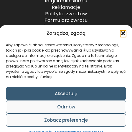
Regulamin sklepu
Reklamacje
Polityka zwrotów
Formularz zwrotu
Odstąpienie od umowy
Odstąpienie od umowy – przesyłki paletowe
Zarządzaj zgodą
Aby zapewnić jak najlepsze wrażenia, korzystamy z technologii,
METODY PŁATNOŚCI
takich jak pliki cookie, do przechowywania i/lub uzyskiwania
dostępu do informacji o urządzeniu. Zgoda na te technologie
pozwoli nam przetwarzać dane, takie jak zachowanie podczas
przeglądania lub unikalne identyfikatory na tej stronie. Brak
wyrażenia zgody lub wycofanie zgody może niekorzystnie wpłynąć
na niektóre cechy i funkcje.
Akceptuję
COPYRIGHT © 2024 by ADWENTO ŁUKASZ
Odmów
WIECZOREK / ALL RIGHTS RESERVED
DESIGN & CODE BY
FOXSTUDIO
Zobacz preferencje