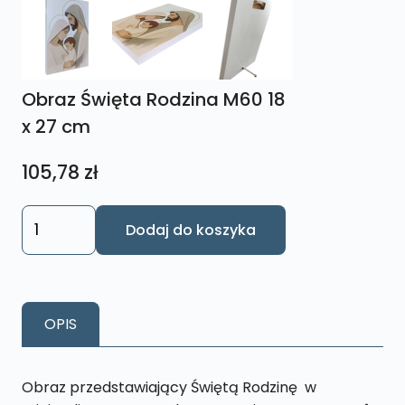
Obraz Święta Rodzina M60 18
x 27 cm
105,78
zł
ilość
Dodaj do koszyka
Obraz
Święta
Rodzina
M60
OPIS
18
x
27
Obraz przedstawiający Świętą Rodzinę w
cm