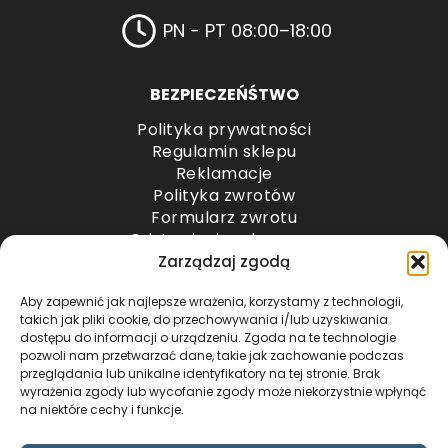
PN - PT 08:00–18:00
BEZPIECZEŃŚTWO
Polityka prywatności
Regulamin sklepu
Reklamacje
Polityka zwrotów
Formularz zwrotu
Odstąpienie od umowy
Odstąpienie od umowy – przesyłki paletowe
Zarządzaj zgodą
Aby zapewnić jak najlepsze wrażenia, korzystamy z technologii,
METODY PŁATNOŚCI
takich jak pliki cookie, do przechowywania i/lub uzyskiwania
dostępu do informacji o urządzeniu. Zgoda na te technologie
pozwoli nam przetwarzać dane, takie jak zachowanie podczas
przeglądania lub unikalne identyfikatory na tej stronie. Brak
wyrażenia zgody lub wycofanie zgody może niekorzystnie wpłynąć
na niektóre cechy i funkcje.