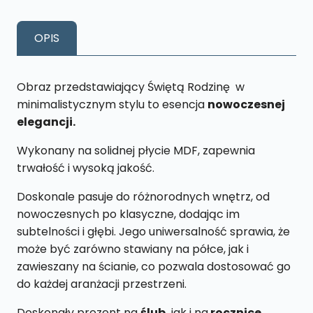
Rodzina
M43
OPIS
18
x
27cm
Obraz przedstawiający Świętą Rodzinę w
minimalistycznym stylu to esencja
nowoczesnej
elegancji.
Wykonany na solidnej płycie MDF, zapewnia
trwałość i wysoką jakość.
Doskonale pasuje do różnorodnych wnętrz, od
nowoczesnych po klasyczne, dodając im
subtelności i głębi. Jego uniwersalność sprawia, że
może być zarówno stawiany na półce, jak i
zawieszany na ścianie, co pozwala dostosować go
do każdej aranżacji przestrzeni.
Doskonały prezent na
ślub,
jak i na
rocznice