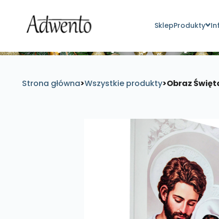
Sklep
Produkty
In
Znajdź inspirujące pro
Strona główna
>
Wszystkie produkty
>
Obraz Święta