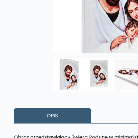
OPIS
Obraz przedstawiający Świętą Rodzinę w minimalis