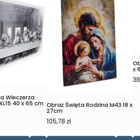
Ob
x 
38
ia Wieczerza
XL15 40 x 65 cm
Obraz Święta Rodzina M43 18 x
27cm
105,78
zł