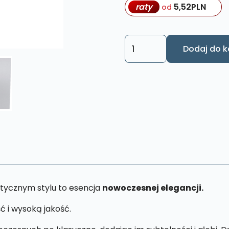
raty
5,52
PLN
od
ilość
Dodaj do k
Obraz
Święta
Rodzina
L60
26
x
43
cm
tycznym stylu to esencja
nowoczesnej elegancji.
ć i wysoką jakość.