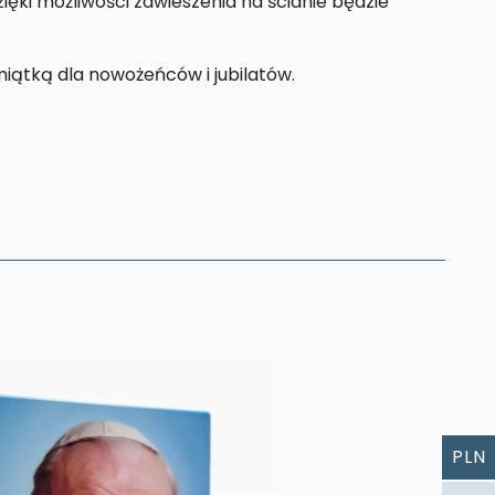
ęki możliwości zawieszenia na ścianie będzie
iątką dla nowożeńców i jubilatów.
PLN