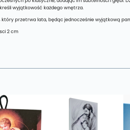
esnych po klasyczne, dodając im subtelności i głębi. Dzi
kreśli wyjątkowość każdego wnętrza.
,
który przetrwa lata, będąc jednocześnie wyjątkową pam
sci 2 cm