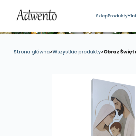
Sklep
Produkty
In
Znajdź inspirujące pro
Strona główna
>
Wszystkie produkty
>
Obraz Święta