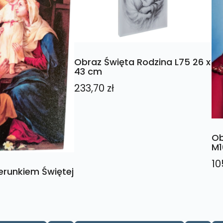
Obraz Święta Rodzina L75 26 x
43 cm
233,70
zł
Ob
M1
10
erunkiem Świętej