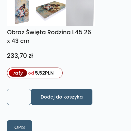
Obraz Święta Rodzina L45 26
x 43 cm
233,70
zł
raty
5,52
PLN
od
ilość
Dodaj do koszyka
Obraz
Święta
Rodzina
L45
OPIS
26