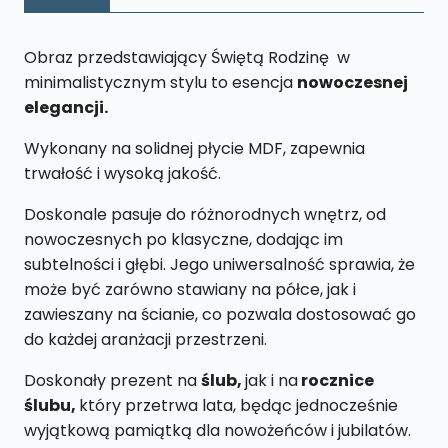
x
43
Obraz przedstawiający Świętą Rodzinę w
cm
minimalistycznym stylu to esencja
nowoczesnej
elegancji.
Wykonany na solidnej płycie MDF, zapewnia
trwałość i wysoką jakość.
Doskonale pasuje do różnorodnych wnętrz, od
nowoczesnych po klasyczne, dodając im
subtelności i głębi. Jego uniwersalność sprawia, że
może być zarówno stawiany na półce, jak i
zawieszany na ścianie, co pozwala dostosować go
do każdej aranżacji przestrzeni.
Doskonały prezent na
ślub,
jak i na
rocznice
ślubu,
który przetrwa lata, będąc jednocześnie
wyjątkową pamiątką dla nowożeńców i jubilatów.