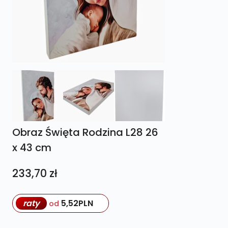
Obraz Święta Rodzina L28 26
x 43 cm
233,70
zł
raty
5,52
PLN
od