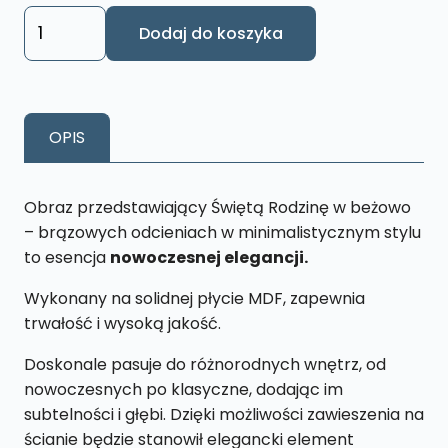
ilość
Dodaj do koszyka
Obraz
Święta
Rodzina
L28
OPIS
26
x
43
Obraz przedstawiający Świętą Rodzinę w beżowo
cm
– brązowych odcieniach w minimalistycznym stylu
to esencja
nowoczesnej elegancji.
Wykonany na solidnej płycie MDF, zapewnia
trwałość i wysoką jakość.
Doskonale pasuje do różnorodnych wnętrz, od
nowoczesnych po klasyczne, dodając im
subtelności i głębi. Dzięki możliwości zawieszenia na
ścianie będzie stanowił elegancki element